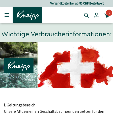
Skip to main content
Skip to footer content
Versandkostenfrei ab 80 CHF Bestellwert
0
Login
Wichtige Verbraucherinformationen:
I. Geltungsbereich
Unsere Allgemeinen Geschäftsbedingungen gelten für den