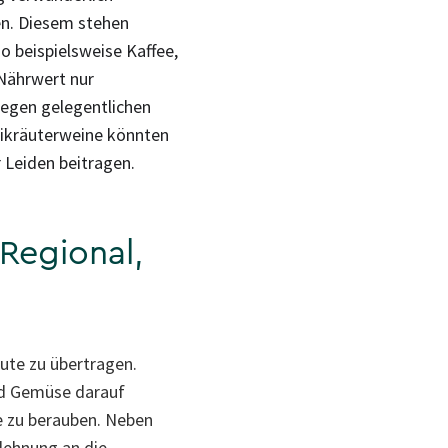
en. Diesem stehen
o beispielsweise Kaffee,
 Nährwert nur
gegen gelegentlichen
neikräuterweine könnten
 Leiden beitragen.
Regional,
eute zu übertragen.
nd Gemüse darauf
e zu berauben. Neben
nlehnung an die