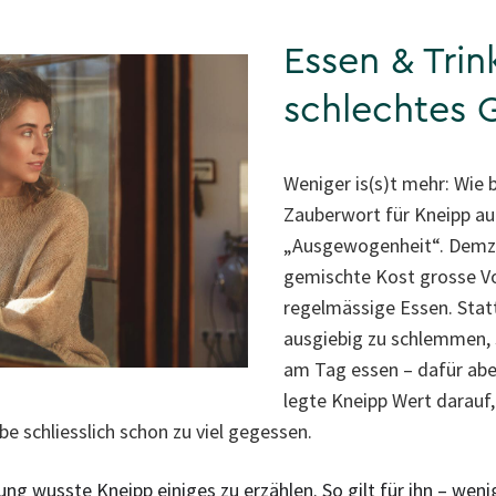
Essen & Tri
schlechtes 
Weniger is(s)t mehr: Wie b
Zauberwort für Kneipp au
„Ausgewogenheit“. Demzuf
gemischte Kost grosse Vo
regelmässige Essen. Stat
ausgiebig zu schlemmen, s
am Tag essen – dafür abe
legte Kneipp Wert darauf,
be schliesslich schon zu viel gegessen.
ng wusste Kneipp einiges zu erzählen. So gilt für ihn – weni