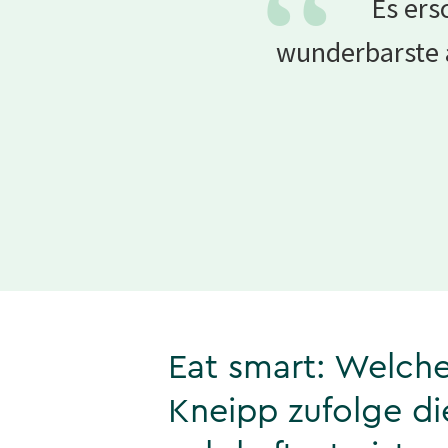
“
Es ers
wunderbarste 
Eat smart: Welch
Kneipp zufolge di