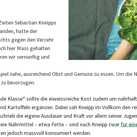
Zeiten Sebastian Kneipps
anden, hatte der
ichts gegen den Verzehr
uch hier Mass gehalten
ren wir vernünftig und
spiel nahe, ausreichend Obst und Gemüse zu essen. Um die N
t zu bevorzugen.
de Klasse“ sollte die eiweissreiche Kost zudem um nahrhaf
nd Kartoffeln ergänzen. Dabei sah Kneipp im Vollkorn den re
schrieb die eigene Ausdauer und Kraft vor allem seiner Jug
reie Nährmittel – etwa Fette – sind nach Kneipp zwar
für ei
lten jedoch massvoll konsumiert werden.