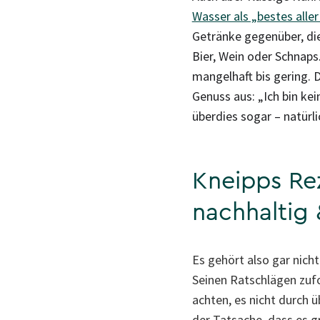
Wasser als „bestes alle
Getränke gegenüber, die
Bier, Wein oder Schnaps
mangelhaft bis gering. 
Genuss aus: „Ich bin ke
überdies sogar – natürl
Kneipps Re
nachhaltig 
Es gehört also gar nich
Seinen Ratschlägen zuf
achten, es nicht durch 
der Tatsache, dass es g