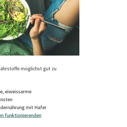
ährstoffe möglichst gut zu
te, eiweissarme
insten
endernährung mit Hafer
nen funktionierenden