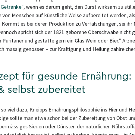
r Getränke“
, wenn es darum geht, den Durst wirksam zu still
 von Menschen auf künstliche Weise aufbereitet werden, als
. Kommt es bei deren Produktion zu Verfälschungen, sei ihr
Dennoch spricht sich der 1821 geborene Oberschwabe nicht 
in Puritaner und gestatte gern ein Glas Wein oder Bier.“ Arz
ich mässig genossen – zur Kräftigung und Heilung zahlreicher
zept für gesunde Ernährung: 
& selbst zubereitet
t so viel dazu, Kneipps Ernährungsphilosophie ins Hier und H
olge sollte man etwa schon bei der Zubereitung von Obst u
übermässiges Sieden oder Dünsten der natürlichen Nährstoff
rundsätzlich besser ist, selbst zu kochen, könnte man – in A