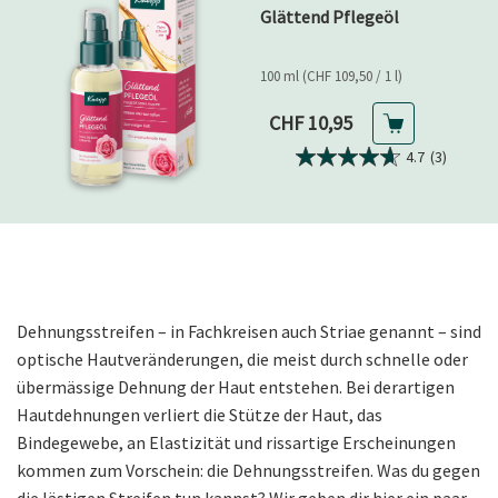
Glättend Pflegeöl
100 ml (CHF 109,50 / 1 l)
Aktueller Preis
CHF 10,95
4.7
(3)
Dehnungsstreifen – in Fachkreisen auch Striae genannt – sind
optische Hautveränderungen, die meist durch schnelle oder
übermässige Dehnung der Haut entstehen. Bei derartigen
Hautdehnungen verliert die Stütze der Haut, das
Bindegewebe, an Elastizität und rissartige Erscheinungen
kommen zum Vorschein: die Dehnungsstreifen. Was du gegen
die lästigen Streifen tun kannst? Wir geben dir hier ein paar