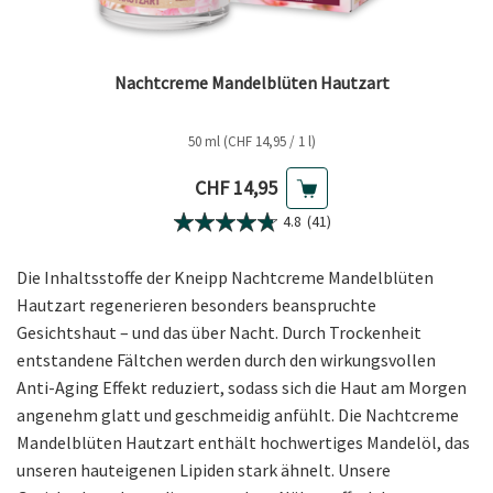
Nachtcreme Mandelblüten Hautzart
50 ml (CHF 14,95 / 1 l)
Aktueller Preis
CHF 14,95
4.8
(41)
Die Inhaltsstoffe der Kneipp Nachtcreme Mandelblüten
Hautzart regenerieren besonders beanspruchte
Gesichtshaut – und das über Nacht. Durch Trockenheit
entstandene Fältchen werden durch den wirkungsvollen
Anti-Aging Effekt reduziert, sodass sich die Haut am Morgen
angenehm glatt und geschmeidig anfühlt. Die Nachtcreme
Mandelblüten Hautzart enthält hochwertiges Mandelöl, das
unseren hauteigenen Lipiden stark ähnelt. Unsere