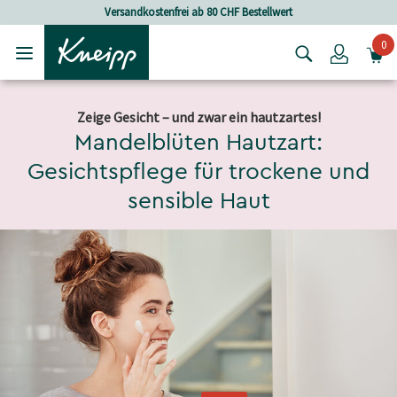
Skip to main content
Skip to footer content
Versandkostenfrei ab 80 CHF Bestellwert
0
Login
Zeige Gesicht – und zwar ein hautzartes!
Mandelblüten Hautzart:
Gesichtspflege für trockene und
sensible Haut