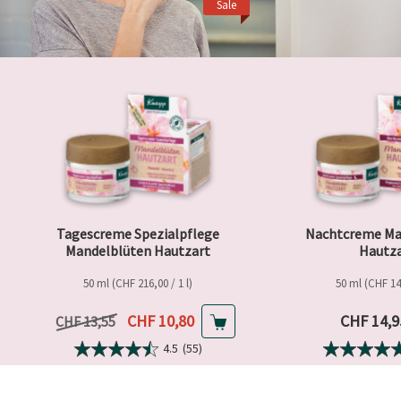
Sale
Tagescreme Spezialpflege
Nachtcreme Ma
Mandelblüten Hautzart
Hautz
50 ml (CHF 216,00 / 1 l)
50 ml (CHF 14,
Aktueller Preis
Aktueller
CHF 10,80
CHF 14,9
Vorheriger Preis
CHF 13,55
4.5
(55)