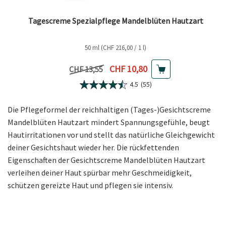
Tagescreme Spezialpflege Mandelblüten Hautzart
50 ml (CHF 216,00 / 1 l)
Aktueller Preis
CHF 10,80
Vorheriger Preis
CHF 13,55
4.5
(55)
Die Pflegeformel der reichhaltigen (Tages-)Gesichtscreme
Mandelblüten Hautzart mindert Spannungsgefühle, beugt
Hautirritationen vor und stellt das natürliche Gleichgewicht
deiner Gesichtshaut wieder her. Die rückfettenden
Eigenschaften der Gesichtscreme Mandelblüten Hautzart
verleihen deiner Haut spürbar mehr Geschmeidigkeit,
schützen gereizte Haut und pflegen sie intensiv.