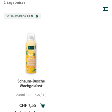
1 Ergebnisse
SCHAUM-DUSCHEN
FILTER ENTFERNEN AKTUELL GEFILTERT NACH KATEGORIE: SCHAUM-DUSC
Schaum-Dusche
Wachgeküsst
200 ml (CHF 37,75 / 1 l)
Aktueller Preis
CHF 7,55