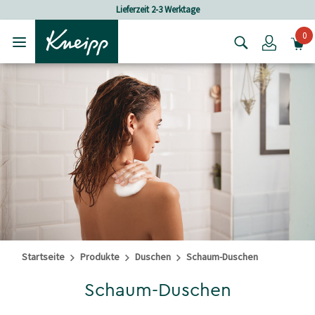
Skip to main content
Skip to footer content
Lieferzeit 2-3 Werktage
0
Login
Startseite
Produkte
Duschen
Schaum-Duschen
Schaum-Duschen