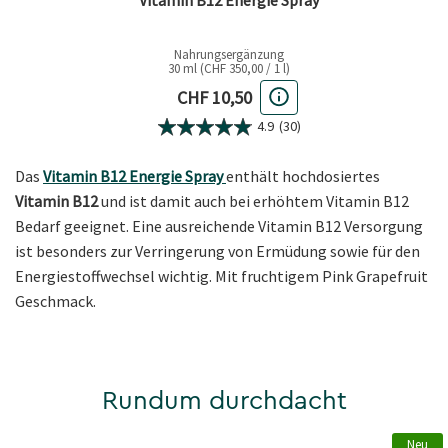
Vitamin B12 Energie Spray
Nahrungsergänzung
30 ml (CHF 350,00 / 1 l)
Aktueller Preis
CHF 10,50
4.9
(30)
Das
Vitamin B12 Energie Spray
enthält hochdosiertes
Vitamin B12
und ist damit auch bei erhöhtem Vitamin B12
Bedarf geeignet. Eine ausreichende Vitamin B12 Versorgung
ist besonders zur Verringerung von Ermüdung sowie für den
Energiestoffwechsel wichtig. Mit fruchtigem Pink Grapefruit
Geschmack.
Rundum durchdacht
Neu