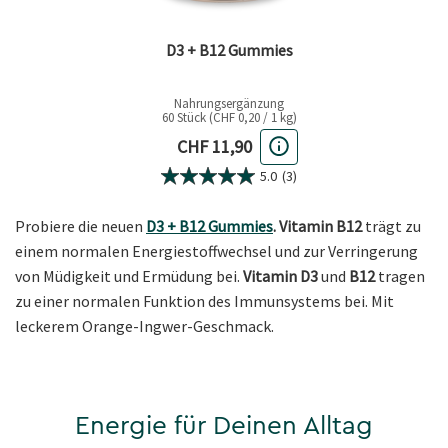
D3 + B12 Gummies
Nahrungsergänzung
60 Stück (CHF 0,20 / 1 kg)
Aktueller Preis
CHF 11,90
5.0
(3)
Probiere die neuen
D3 + B12 Gummies
. Vitamin B12
trägt zu
einem normalen Energiestoffwechsel und zur Verringerung
von Müdigkeit und Ermüdung bei.
Vitamin D3
und
B12
tragen
zu einer normalen Funktion des Immunsystems bei. Mit
leckerem Orange-Ingwer-Geschmack.
Energie für Deinen Alltag