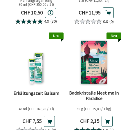
Nahrungsergänzung
1 St (CHF 11,95 / 1 l)
30 ml (CHF 350,00 / 1 l)
Aktueller Preis
Aktueller Preis
CHF 11,95
CHF 10,50
4.9
(30)
0.0
(0)
Neu
Neu
Badekristalle Meet me in
Erkältungszeit Balsam
Paradise
45 ml (CHF 167,78 / 1 l)
60 g (CHF 35,83 / 1 kg)
Aktueller Preis
Aktueller Preis
CHF 7,55
CHF 2,15
0.0
(0)
5.0
(8)