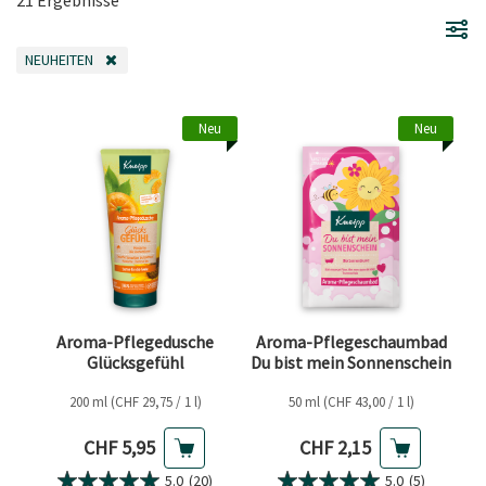
NEUHEITEN
FILTER ENTFERNEN AKTUELL GEFILTERT NACH KATEGORIE: NEUHEITEN
Neu
Neu
Aroma-Pflegedusche
Aroma-Pflegeschaumbad
Glücksgefühl
Du bist mein Sonnenschein
200 ml (CHF 29,75 / 1 l)
50 ml (CHF 43,00 / 1 l)
Aktueller Preis
Aktueller Preis
CHF 5,95
CHF 2,15
5.0
(20)
5.0
(5)