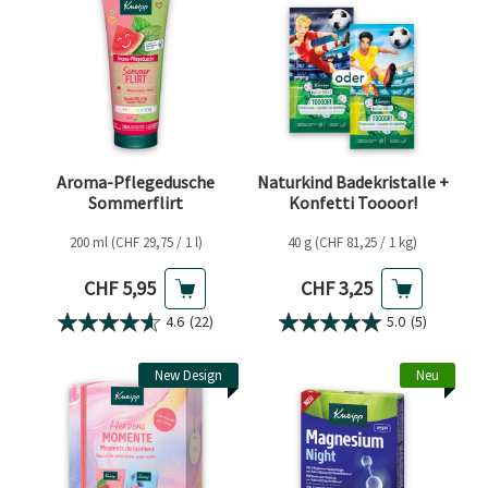
Aroma-Pflegedusche
Naturkind Badekristalle +
Sommerflirt
Konfetti Toooor!
200 ml (CHF 29,75 / 1 l)
40 g (CHF 81,25 / 1 kg)
Aktueller Preis
Aktueller Preis
CHF 5,95
CHF 3,25
4.6
(22)
5.0
(5)
New Design
Neu