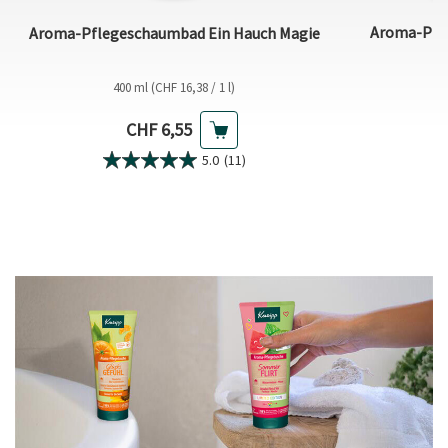
Aroma-Pfle
Aroma-Pflegeschaumbad Ein Hauch Magie
400 ml (CHF 16,38 / 1 l)
Aktueller Preis
CHF 6,55
5.0
(11)