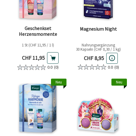
Geschenkset
Magnesium Night
Herzensmomente
1 St (CHF 11,95 / 1 l)
Nahrungsergänzung
30 Kapseln (CHF 0,30 / 1 kg)
Aktueller Preis
Aktueller Preis
CHF 11,95
CHF 8,95
0.0
(0)
0.0
(0)
Neu
Neu