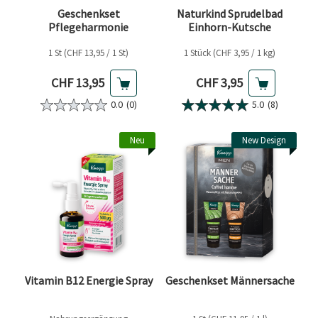
Geschenkset
Naturkind Sprudelbad
Pflegeharmonie
Einhorn-Kutsche
1 St (CHF 13,95 / 1 St)
1 Stück (CHF 3,95 / 1 kg)
Aktueller Preis
Aktueller Preis
CHF 13,95
CHF 3,95
0.0
(0)
5.0
(8)
Neu
New Design
Vitamin B12 Energie Spray
Geschenkset Männersache