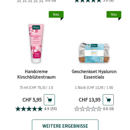
Neu
Neu
Handcreme
Geschenkset Hyaluron
Kirschblütentraum
Essentials
75 ml (CHF 79,33 / 1 l)
1 Stück (CHF 13,95 / 1 St)
Aktueller Preis
Aktueller Preis
CHF 5,95
CHF 13,95
4.9
(55)
0.0
(0)
WEITERE ERGEBNISSE