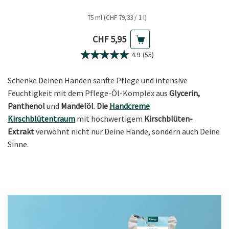
75 ml (CHF 79,33 / 1 l)
Aktueller Preis
CHF 5,95
4.9
(55)
Schenke Deinen Händen sanfte Pflege und intensive
Feuchtigkeit mit dem Pflege-Öl-Komplex aus
Glycerin,
Panthenol
und
Mandelöl
.
Die
Handcreme
Kirschblütentraum
mit hochwertigem
Kirschblüten-
Extrakt
verwöhnt nicht nur Deine Hände, sondern auch Deine
Sinne.