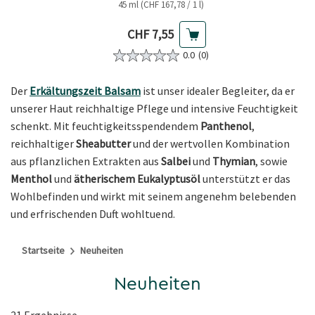
45 ml (CHF 167,78 / 1 l)
Aktueller Preis
CHF 7,55
0.0
(0)
Der
Erkältungszeit Balsam
ist unser idealer Begleiter, da er
unserer Haut reichhaltige Pflege und intensive Feuchtigkeit
schenkt. Mit feuchtigkeitsspendendem
Panthenol
,
reichhaltiger
Sheabutter
und der wertvollen Kombination
aus pflanzlichen Extrakten aus
Salbei
und
Thymian
, sowie
Menthol
und
ätherischem Eukalyptusöl
unterstützt er das
Wohlbefinden und wirkt mit seinem angenehm belebenden
und erfrischenden Duft wohltuend.
Startseite
Neuheiten
Neuheiten
21 Ergebnisse