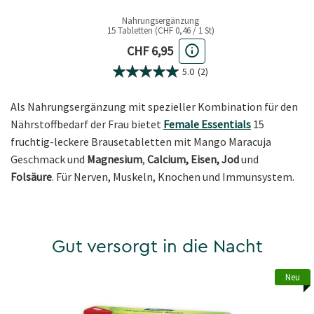
Nahrungsergänzung
15 Tabletten (CHF 0,46 / 1 St)
Aktueller Preis
CHF 6,95
5.0
(2)
Als Nahrungsergänzung mit spezieller Kombination für den
Nährstoffbedarf der Frau bietet
Female Essentials
15
fruchtig-leckere Brausetabletten mit Mango Maracuja
Geschmack und
Magnesium
,
Calcium, Eisen, Jod
und
Folsäure
. Für Nerven, Muskeln, Knochen und Immunsystem.
Gut versorgt in die Nacht
Neu