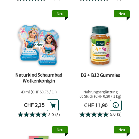
Neu
Neu
Naturkind Schaumbad
D3 + B12 Gummies
Wolkenkönigin
40 ml (CHF 53,75 / 1 l)
Nahrungsergänzung
60 Stück (CHF 0,20 / 1 kg)
Aktueller Preis
Aktueller Preis
CHF 2,15
CHF 11,90
5.0
(3)
5.0
(3)
Neu
Neu