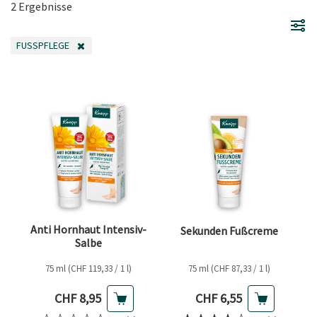
2 Ergebnisse
FUSSPFLEGE
FILTER ENTFERNEN AKTUELL GEFILTERT NACH KATEGORIE: FUSSPFLEGE
Anti Hornhaut Intensiv-
Sekunden Fußcreme
Salbe
75 ml (CHF 119,33 / 1 l)
75 ml (CHF 87,33 / 1 l)
Aktueller Preis
Aktueller Preis
CHF 8,95
CHF 6,55