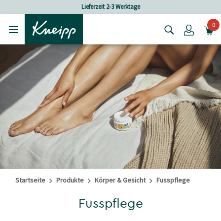
Skip to main content
Skip to footer content
Lieferzeit 2-3 Werktage
0
Login
Startseite
Produkte
Körper & Gesicht
Fusspflege
Fusspflege