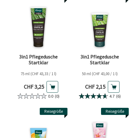
3in1 Pflegedusche
3in1 Pflegedusche
Startklar
Startklar
75 ml (CHF 43,33 / 1 l)
50 ml (CHF 43,00 / 1 l)
Aktueller Preis
Aktueller Preis
CHF 3,25
CHF 2,15
0.0
(0)
4.7
(6)
Reisegröße
Reisegröße