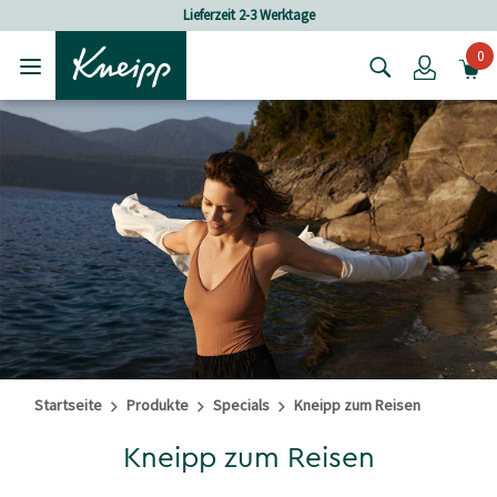
Skip to main content
Skip to footer content
Versandkostenfrei ab 80 CHF Bestellwert
0
Login
Startseite
Produkte
Specials
Kneipp zum Reisen
Kneipp zum Reisen