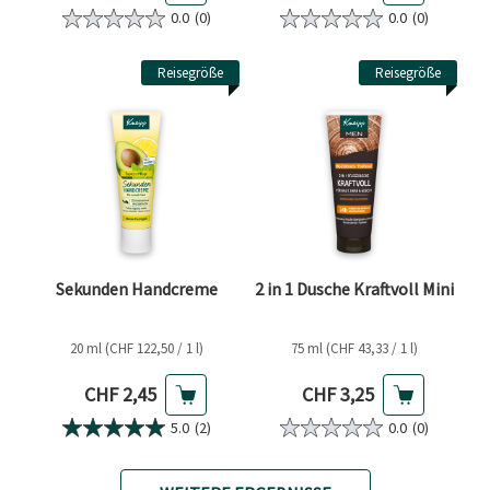
0.0
(0)
0.0
(0)
Reisegröße
Reisegröße
Sekunden Handcreme
2 in 1 Dusche Kraftvoll Mini
20 ml (CHF 122,50 / 1 l)
75 ml (CHF 43,33 / 1 l)
Aktueller Preis
Aktueller Preis
CHF 2,45
CHF 3,25
5.0
(2)
0.0
(0)