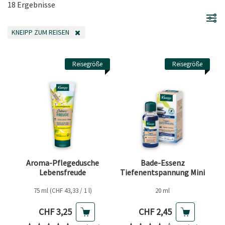
18 Ergebnisse
KNEIPP ZUM REISEN
FILTER ENTFERNEN AKTUELL GEFILTERT NACH KATEGORIE: KNEIPP ZUM RE
Reisegröße
Reisegröße
Aroma-Pflegedusche
Bade-Essenz
Lebensfreude
Tiefenentspannung Mini
75 ml (CHF 43,33 / 1 l)
20 ml
Aktueller Preis
Aktueller Preis
CHF 3,25
CHF 2,45