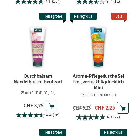
4.8
(164)
3.7
(12)
Reisegröße
Reisegröße
Sale
Duschbalsam
Aroma-Pflegedusche Sei
Mandelblüten Hautzart
frei, verrückt & glücklich
Mini
75 ml (CHF 43,33 / 1 l)
75 ml (CHF 30,00 / 1 l)
Aktueller Preis
CHF 3,25
Aktueller Preis
CHF 2,25
Vorheriger Preis
CHF 3,25
4.4
(26)
4.9
(27)
Reisegröße
Reisegröße