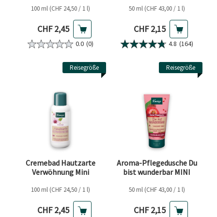
100 ml (CHF 24,50 / 1 l)
50 ml (CHF 43,00 / 1 l)
Aktueller Preis
Aktueller Preis
CHF 2,45
CHF 2,15
0.0
(0)
4.8
(164)
Reisegröße
Reisegröße
Cremebad Hautzarte
Aroma-Pflegedusche Du
Verwöhnung Mini
bist wunderbar MINI
100 ml (CHF 24,50 / 1 l)
50 ml (CHF 43,00 / 1 l)
Aktueller Preis
Aktueller Preis
CHF 2,45
CHF 2,15