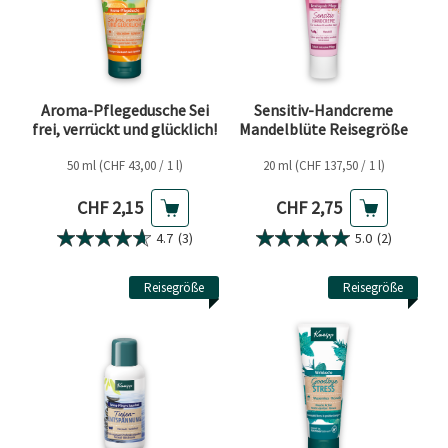
Aroma-Pflegedusche Sei
Sensitiv-Handcreme
frei, verrückt und glücklich!
Mandelblüte Reisegröße
50 ml (CHF 43,00 / 1 l)
20 ml (CHF 137,50 / 1 l)
Aktueller Preis
Aktueller Preis
CHF 2,15
CHF 2,75
4.7
(3)
5.0
(2)
Reisegröße
Reisegröße