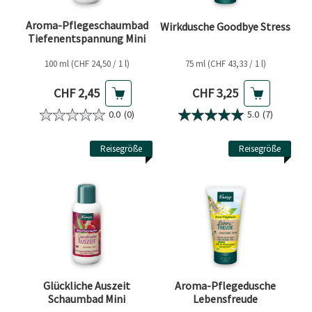
Aroma-Pflegeschaumbad
Wirkdusche Goodbye Stress
Tiefenentspannung Mini
100 ml (CHF 24,50 / 1 l)
75 ml (CHF 43,33 / 1 l)
Aktueller Preis
Aktueller Preis
CHF 2,45
CHF 3,25
0.0
(0)
5.0
(7)
Reisegröße
Reisegröße
Glückliche Auszeit
Aroma-Pflegedusche
Schaumbad Mini
Lebensfreude