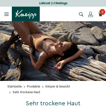
Skip to main content
Skip to footer content
Lieferzeit 2-3 Werktage
0
Login
Startseite
Produkte
Körper & Gesicht
Sehr trockene Haut
Sehr trockene Haut