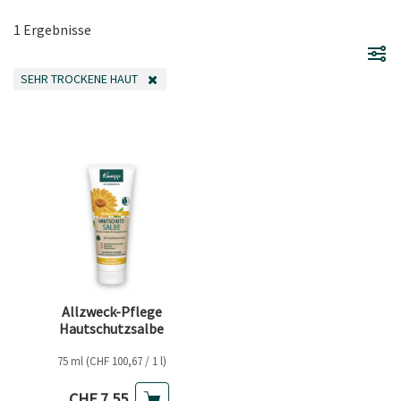
1 Ergebnisse
SEHR TROCKENE HAUT
FILTER ENTFERNEN AKTUELL GEFILTERT NACH KATEGORIE: SEHR TROCKEN
Allzweck-Pflege
Hautschutzsalbe
75 ml (CHF 100,67 / 1 l)
Aktueller Preis
CHF 7,55