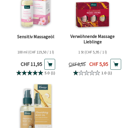
Verwöhnende Massage
Sensitiv Massageöl
Lieblinge
100 ml (CHF 119,50 / 1 l)
1 St (CHF 5,95 / 1 l)
Aktueller Preis
Aktueller Preis
CHF 11,95
CHF 5,95
Vorheriger Preis
CHF 8,55
5.0
(1)
1.0
(1)