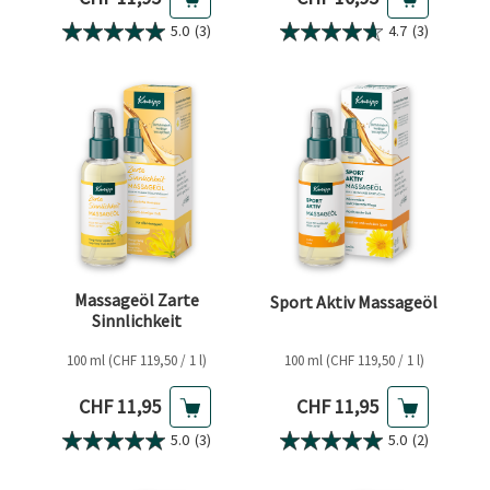
5.0
(3)
4.7
(3)
Massageöl Zarte
Sport Aktiv Massageöl
Sinnlichkeit
100 ml (CHF 119,50 / 1 l)
100 ml (CHF 119,50 / 1 l)
Aktueller Preis
Aktueller Preis
CHF 11,95
CHF 11,95
5.0
(3)
5.0
(2)