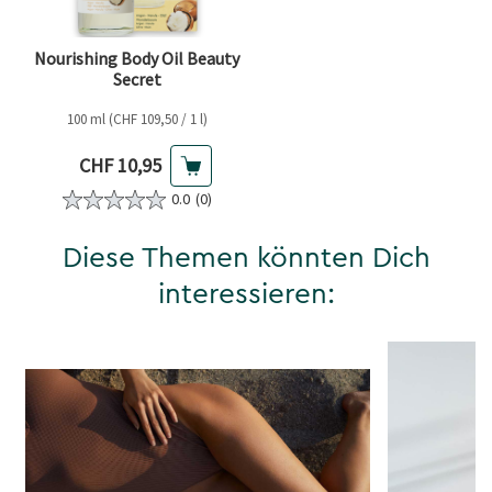
Nourishing Body Oil Beauty
Secret
100 ml (CHF 109,50 / 1 l)
Aktueller Preis
CHF 10,95
0.0
(0)
Diese Themen könnten Dich
interessieren: