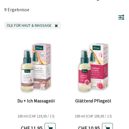
9 Ergebnisse
ÖLE FÜR HAUT & MASSAGE
FILTER ENTFERNEN AKTUELL GEFILTERT NACH KATEGORIE: ÖLE FÜR HAUT
Du + Ich Massageöl
Glättend Pflegeöl
100 ml (CHF 119,50 / 1 l)
100 ml (CHF 109,50 / 1 l)
Aktueller Preis
Aktueller Preis
CHF 11,95
CHF 10,95