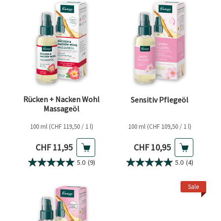
Rücken + Nacken Wohl
Sensitiv Pflegeöl
Massageöl
100 ml (CHF 119,50 / 1 l)
100 ml (CHF 109,50 / 1 l)
Aktueller Preis
Aktueller Preis
CHF 11,95
CHF 10,95
5.0
(9)
5.0
(4)
Sale