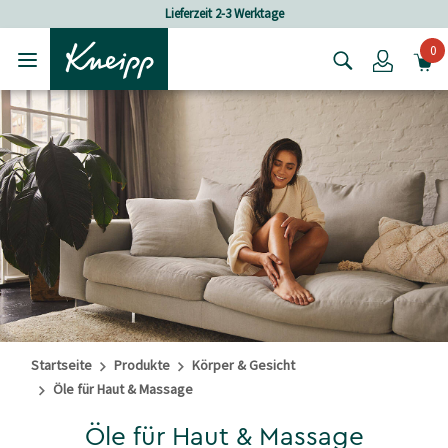
Skip to main content
Skip to footer content
Lieferzeit 2-3 Werktage
0
Login
Startseite
Produkte
Körper & Gesicht
Öle für Haut & Massage
Öle für Haut & Massage