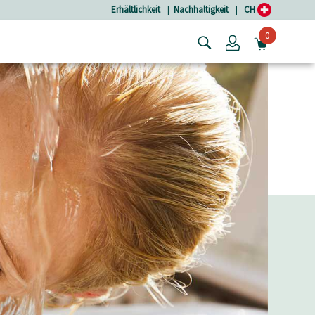
Erhältlichkeit
|
Nachhaltigkeit
|
CH
0
Login
MINIW