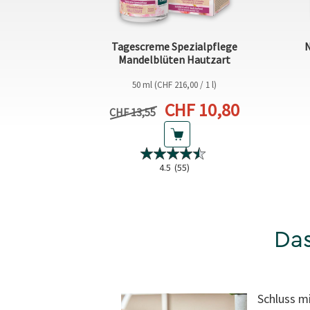
Tagescreme Spezialpflege
N
Mandelblüten Hautzart
50 ml (CHF 216,00 / 1 l)
Aktueller Preis
CHF 10,80
Vorheriger Preis
CHF 13,55
4.5
(55)
Das
Schluss m