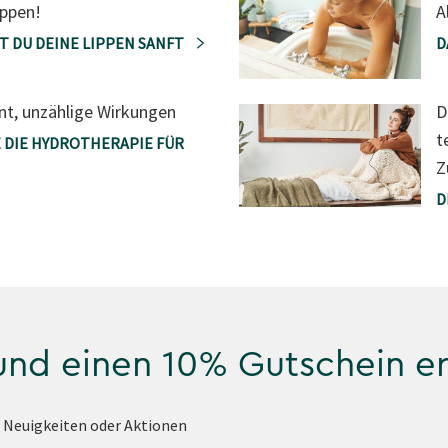
ippen!
A
T DU DEINE LIPPEN SANFT
D
nt, unzählige Wirkungen
D
t
 DIE HYDROTHERAPIE FÜR
Z
D
 und einen 10% Gutschein e
e Neuigkeiten oder Aktionen