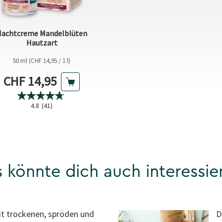
achtcreme Mandelblüten
Hautzart
50 ml (CHF 14,95 / 1 l)
Aktueller Preis
CHF 14,95
4.8
(41)
 könnte dich auch interessie
it trockenen, spröden und
D