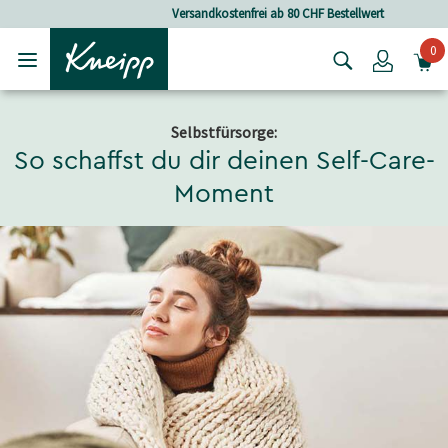
Skip to main content
Skip to footer content
Versandkostenfrei ab 80 CHF Bestellwert
0
Login
Selbstfürsorge:
So schaffst du dir deinen Self-Care-
Moment