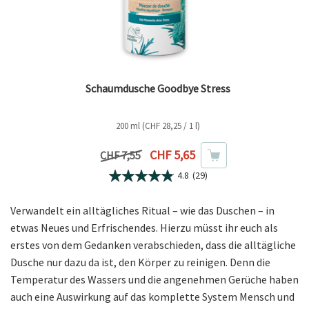
Schaumdusche Goodbye Stress
200 ml (CHF 28,25 / 1 l)
Aktueller Preis
CHF 5,65
Vorheriger Preis
CHF 7,55
4.8
(29)
Verwandelt ein alltägliches Ritual – wie das Duschen – in
etwas Neues und Erfrischendes. Hierzu müsst ihr euch als
erstes von dem Gedanken verabschieden, dass die alltägliche
Dusche nur dazu da ist, den Körper zu reinigen. Denn die
Temperatur des Wassers und die angenehmen Gerüche haben
auch eine Auswirkung auf das komplette System Mensch und