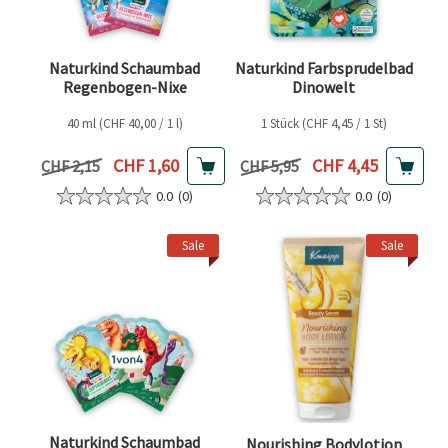
Naturkind Schaumbad
Naturkind Farbsprudelbad
Regenbogen-Nixe
Dinowelt
40 ml (CHF 40,00 / 1 l)
1 Stück (CHF 4,45 / 1 St)
Aktueller Preis
Aktueller Preis
CHF 1,60
CHF 4,45
Vorheriger Preis
Vorheriger Preis
CHF 2,15
CHF 5,95
0.0
(0)
0.0
(0)
Sale
Sale
Naturkind Schaumbad
Nourishing Bodylotion