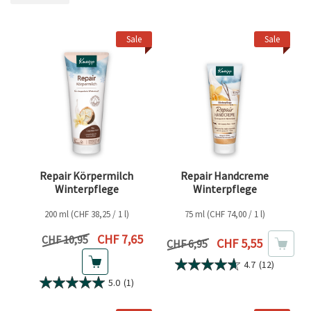
FILTER ENTFERNEN AKTUELL GEFILTERT NACH KATEGORIE: OUTLET
Sale
Sale
Repair Körpermilch
Repair Handcreme
Winterpflege
Winterpflege
200 ml (CHF 38,25 / 1 l)
75 ml (CHF 74,00 / 1 l)
Aktueller Preis
CHF 7,65
Vorheriger Preis
CHF 10,95
Aktueller Preis
CHF 5,55
Vorheriger Preis
CHF 6,95
4.7
(12)
5.0
(1)