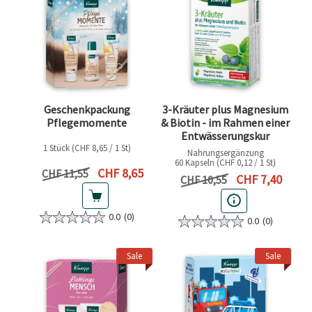
Geschenkpackung
3-Kräuter plus Magnesium
Pflegemomente
& Biotin - im Rahmen einer
Entwässerungskur
1 Stück (CHF 8,65 / 1 St)
Nahrungsergänzung
60 Kapseln (CHF 0,12 / 1 St)
Aktueller Preis
CHF 8,65
Vorheriger Preis
CHF 11,55
Aktueller Preis
CHF 7,40
Vorheriger Preis
CHF 10,55
0.0
(0)
0.0
(0)
Sale
Sale