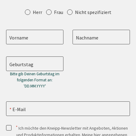
Anrede
Herr
Frau
Nicht spezifiziert
Vorname
Nachname
Geburtstag
Bitte gib Deinen Geburtstag im
folgenden Format an:
'DD.MM.YYYY'
E-Mail
*
Ich möchte den Kneipp-Newsletter mit Angeboten, Aktionen
und Produktinformationen erhalten. Meine hier angegebenen