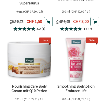
Supersaurus
40 ml (CHF 37,50 / 1 l)
200 ml (CHF 40,00 / 1 l)
Aktueller Preis
Aktueller Preis
CHF 1,50
CHF 8,00
Vorheriger Preis
Vorheriger Preis
CHF 2,15
CHF 9,95
5.0
(1)
4.7
(7)
Sale
Sale
Nourishing Care Body
Smoothing Bodylotion
Cream mit Q10 Perlen
Embrace Life
200 ml (CHF 59,75 / 1 l)
200 ml (CHF 41,75 / 1 l)