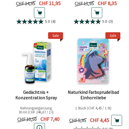
Aktueller Preis
Aktueller Preis
CHF 11,95
CHF 8,35
Vorheriger Preis
Vorheriger Preis
CHF 14,95
CHF 11,95
5.0
(4)
5.0
(3)
Sale
Sale
Gedächtnis +
Naturkind Farbsprudelbad
Konzentration Spray
Einhornliebe
Nahrungsergänzung
1 Stück (CHF 4,45 / 1 St)
30 ml (CHF 246,67 / 1 l)
Aktueller Preis
CHF 7,40
Vorheriger Preis
CHF 10,50
Aktueller Preis
CHF 4,45
Vorheriger Preis
CHF 5,95