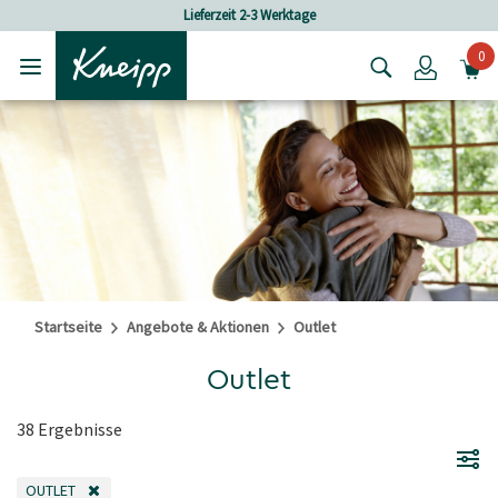
Skip to main content
Skip to footer content
Versandkostenfrei ab 80 CHF Bestellwert
0
Login
Startseite
Angebote & Aktionen
Outlet
Outlet
38 Ergebnisse
OUTLET