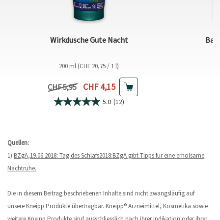
Wirkdusche Gute Nacht
Bade
200 ml (CHF 20,75 / 1 l)
Aktueller Preis
CHF 4,15
Vorheriger Preis
CHF 5,95
5.0
(12)
Quellen:
1)
BZgA,19.06.2018: Tag des Schlafs2018:BZgA gibt Tipps für eine erholsame
Nachtruhe.
Die in diesem Beitrag beschriebenen Inhalte sind nicht zwangsläufig auf
unsere Kneipp Produkte übertragbar. Kneipp® Arzneimittel, Kosmetika sowie
weitere Kneipp Produkte sind ausschliesslich nach ihrer Indikation oder ihrer