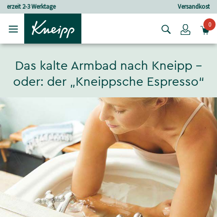
Skip to main content
Skip to footer content
Versandkostenfrei ab 80 CHF Bestellwert
0
Login
Das kalte Armbad nach Kneipp –
oder: der „Kneippsche Espresso“