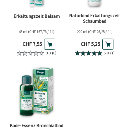
Naturkind Erkältungszeit
Erkältungszeit Balsam
Schaumbad
45 ml (CHF 167,78 / 1 l)
200 ml (CHF 26,25 / 1 l)
Aktueller Preis
Aktueller Preis
CHF 7,55
CHF 5,25
0.0
(0)
5.0
(1)
Bade-Essenz Bronchialbad