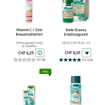
Vitamin C + Zink
Bade-Essenz
Brausetabletten
Erkältungszeit
Nahrungsergänzung
100 ml (CHF 85,50 / 1 l)
20 Tabletten
Aktueller Preis
Aktueller Preis
CHF 8,55
CHF 6,25
0.0
(0)
5.0
(10)
Neu