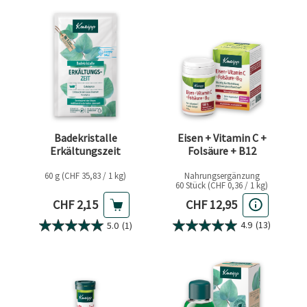
Badekristalle
Eisen + Vitamin C +
Erkältungszeit
Folsäure + B12
60 g (CHF 35,83 / 1 kg)
Nahrungsergänzung
60 Stück (CHF 0,36 / 1 kg)
Aktueller Preis
Aktueller Preis
CHF 2,15
CHF 12,95
4.9
(13)
5.0
(1)