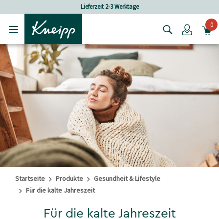
Skip to main content
Skip to footer content
Lieferzeit 2-3 Werktage
Vers
0
Login
Startseite
Produkte
Gesundheit & Lifestyle
Für die kalte Jahreszeit
Für die kalte Jahreszeit