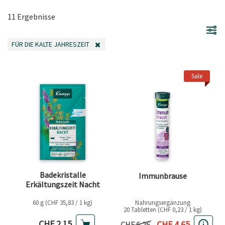
11 Ergebnisse
FÜR DIE KALTE JAHRESZEIT
FILTER ENTFERNEN AKTUELL GEFILTERT NACH KATEGORIE: FÜR DIE KALTE 
Sale
Badekristalle
Immunbrause
Erkältungszeit Nacht
60 g (CHF 35,83 / 1 kg)
Nahrungsergänzung
20 Tabletten (CHF 0,23 / 1 kg)
Aktueller Preis
Aktueller Preis
CHF 2,15
CHF 4,65
Vorheriger Preis
CHF 6,25