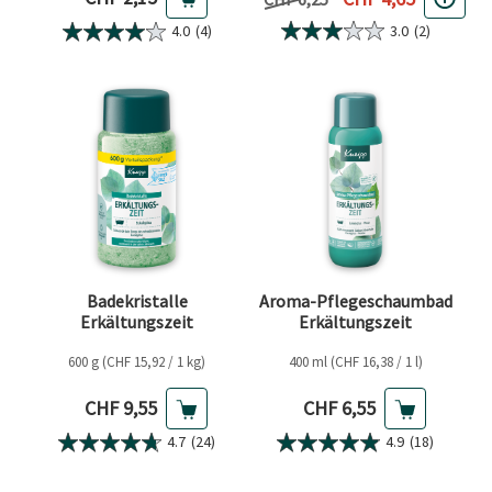
3.0
(2)
4.0
(4)
Badekristalle
Aroma-Pflegeschaumbad
Erkältungszeit
Erkältungszeit
600 g (CHF 15,92 / 1 kg)
400 ml (CHF 16,38 / 1 l)
Aktueller Preis
Aktueller Preis
CHF 9,55
CHF 6,55
4.7
(24)
4.9
(18)