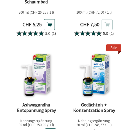
Schaumbad
200 ml (CHF 26,25 / 1 l)
100 ml (CHF 75,00 / 1 l)
Aktueller Preis
Aktueller Preis
CHF 5,25
CHF 7,50
5.0
(1)
5.0
(2)
Sale
Ashwagandha
Gedächtnis +
Entspannung Spray
Konzentration Spray
Nahrungsergänzung
Nahrungsergänzung
30 ml (CHF 350,00 / 1 l)
30 ml (CHF 246,67 / 1 l)