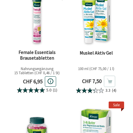
Female Essentials
Muskel Aktiv Gel
Brausetabletten
Nahrungsergänzung
100 ml (CHF 75,00 / 1 l)
15 Tabletten (CHF 0,46 / 1 St)
Aktueller Preis
Aktueller Preis
CHF 7,50
CHF 6,95
5.0
(1)
3.3
(4)
Sale