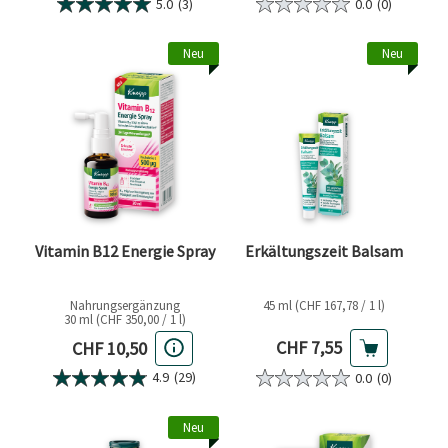
5.0
(3)
0.0
(0)
Neu
Neu
Vitamin B12 Energie Spray
Erkältungszeit Balsam
Nahrungsergänzung
45 ml (CHF 167,78 / 1 l)
30 ml (CHF 350,00 / 1 l)
Aktueller Preis
Aktueller Preis
CHF 7,55
CHF 10,50
4.9
(29)
0.0
(0)
Neu