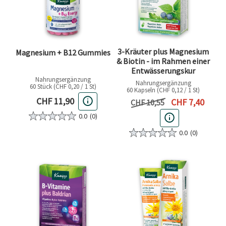
3-Kräuter plus Magnesium
Magnesium + B12 Gummies
& Biotin - im Rahmen einer
Entwässerungskur
Nahrungsergänzung
Nahrungsergänzung
60 Stück (CHF 0,20 / 1 St)
60 Kapseln (CHF 0,12 / 1 St)
Aktueller Preis
CHF 11,90
Aktueller Preis
CHF 7,40
Vorheriger Preis
CHF 10,55
0.0
(0)
0.0
(0)