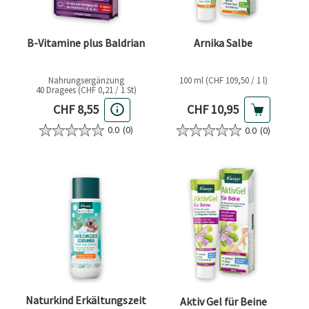
B-Vitamine plus Baldrian
Arnika Salbe
Nahrungsergänzung
100 ml (CHF 109,50 / 1 l)
40 Dragees (CHF 0,21 / 1 St)
Aktueller Preis
Aktueller Preis
CHF 10,95
CHF 8,55
0.0
(0)
0.0
(0)
Naturkind Erkältungszeit
Aktiv Gel für Beine