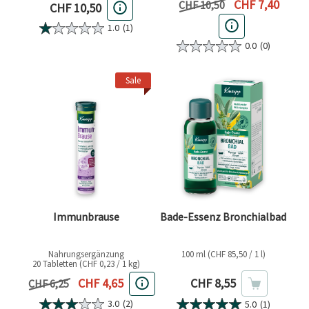
Aktueller Preis
CHF 7,40
Vorheriger Preis
CHF 10,50
Aktueller Preis
CHF 10,50
1.0
(1)
0.0
(0)
Sale
Immunbrause
Bade-Essenz Bronchialbad
Nahrungsergänzung
100 ml (CHF 85,50 / 1 l)
20 Tabletten (CHF 0,23 / 1 kg)
Aktueller Preis
Aktueller Preis
CHF 8,55
CHF 4,65
Vorheriger Preis
CHF 6,25
3.0
(2)
5.0
(1)