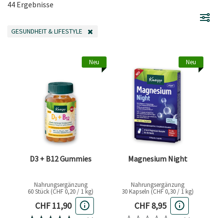
44 Ergebnisse
GESUNDHEIT & LIFESTYLE
FILTER ENTFERNEN AKTUELL GEFILTERT NACH KATEGORIE: GESUNDHEIT & L
Neu
Neu
D3 + B12 Gummies
Magnesium Night
Nahrungsergänzung
Nahrungsergänzung
60 Stück (CHF 0,20 / 1 kg)
30 Kapseln (CHF 0,30 / 1 kg)
Aktueller Preis
Aktueller Preis
CHF 11,90
CHF 8,95