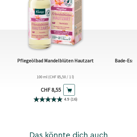
Pflegeölbad Mandelblüten Hautzart
Bade-Esse
100 ml (CHF 85,50 / 1 l)
Aktueller Preis
CHF 8,55
4.9
(16)
Das könnte dich auch