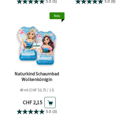
5.0
(5)
5.0
(8)
Neu
Naturkind Schaumbad
Wolkenkönigin
40 ml (CHF 53,75 / 1 l)
Aktueller Preis
CHF 2,15
5.0
(3)