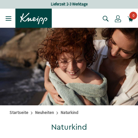
Skip to main content
Skip to footer content
Lieferzeit 2-3 Werktage
0
Login
Startseite
Neuheiten
Naturkind
Naturkind