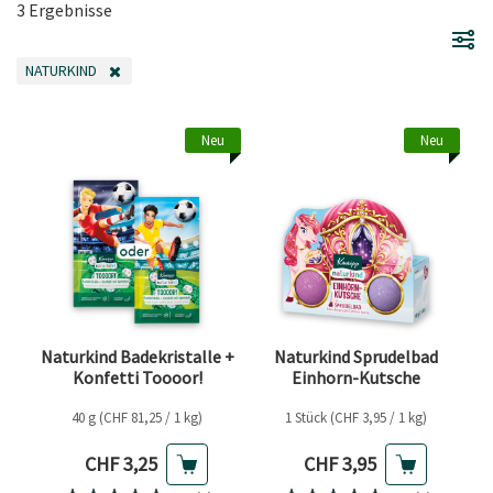
3 Ergebnisse
NATURKIND
FILTER ENTFERNEN AKTUELL GEFILTERT NACH KATEGORIE: NATURKIND
Neu
Neu
Naturkind Badekristalle +
Naturkind Sprudelbad
Konfetti Toooor!
Einhorn-Kutsche
40 g (CHF 81,25 / 1 kg)
1 Stück (CHF 3,95 / 1 kg)
Aktueller Preis
Aktueller Preis
CHF 3,25
CHF 3,95