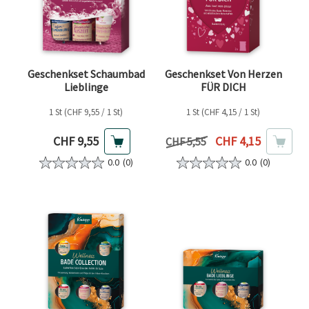
Geschenkset Schaumbad
Geschenkset Von Herzen
Lieblinge
FÜR DICH
1 St (CHF 9,55 / 1 St)
1 St (CHF 4,15 / 1 St)
Aktueller Preis
Aktueller Preis
CHF 9,55
CHF 4,15
Vorheriger Preis
CHF 5,55
0.0
(0)
0.0
(0)