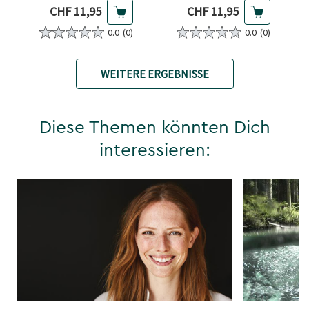
Aktueller Preis
Aktueller Preis
CHF 11,95
CHF 11,95
0.0
(0)
0.0
(0)
WEITERE ERGEBNISSE
Diese Themen könnten Dich
interessieren: