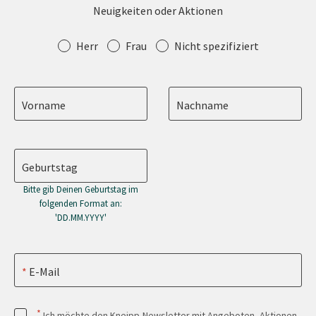
Neuigkeiten oder Aktionen
Anrede
Herr
Frau
Nicht spezifiziert
Vorname
Nachname
Geburtstag
Bitte gib Deinen Geburtstag im
folgenden Format an:
'DD.MM.YYYY'
E-Mail
*
Ich möchte den Kneipp-Newsletter mit Angeboten, Aktionen