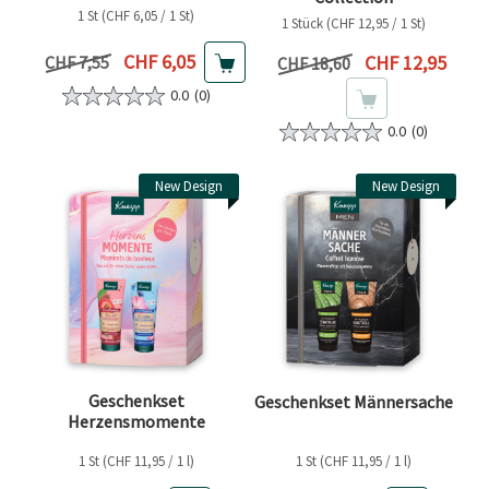
1 St (CHF 6,05 / 1 St)
1 Stück (CHF 12,95 / 1 St)
Aktueller Preis
CHF 6,05
Aktueller Preis
Vorheriger Preis
CHF 12,95
CHF 7,55
Vorheriger Preis
CHF 18,60
0.0
(0)
0.0
(0)
New Design
New Design
Geschenkset
Geschenkset Männersache
Herzensmomente
1 St (CHF 11,95 / 1 l)
1 St (CHF 11,95 / 1 l)