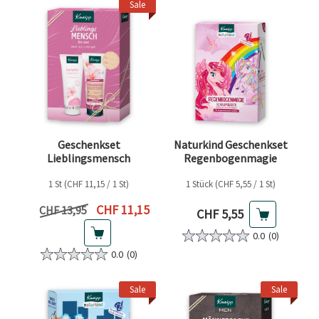
Sale
Geschenkset
Naturkind Geschenkset
Lieblingsmensch
Regenbogenmagie
1 St (CHF 11,15 / 1 St)
1 Stück (CHF 5,55 / 1 St)
Aktueller Preis
CHF 11,15
Vorheriger Preis
CHF 13,95
Aktueller Preis
CHF 5,55
0.0
(0)
0.0
(0)
Sale
Sale