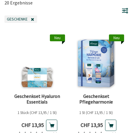
20 Ergebnisse
GESCHENKE
FILTER ENTFERNEN AKTUELL GEFILTERT NACH KATEGORIE: GESCHENKE
Neu
Neu
Geschenkset Hyaluron
Geschenkset
Essentials
Pflegeharmonie
1 Stück (CHF 13,95 / 1 St)
1 St (CHF 13,95 / 1 St)
Aktueller Preis
Aktueller Preis
CHF 13,95
CHF 13,95