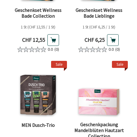
Geschenkset Wellness
Geschenkset Wellness
Bade Collection
Bade Lieblinge
1 St (CHF 12,55 / 1 St)
1 St (CHF 6,25 / 1 St)
Aktueller Preis
Aktueller Preis
CHF 12,55
CHF 6,25
0.0
(0)
0.0
(0)
Sale
Sale
Geschenkpackung
MEN Dusch-Trio
Mandelblüten Hautzart
Collection