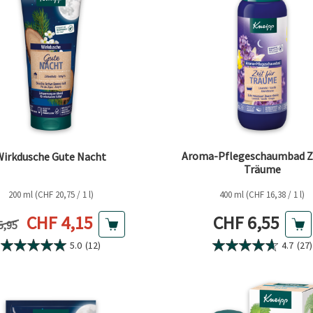
Aroma-Pflegeschaumbad Ze
Wirkdusche Gute Nacht
Träume
200 ml (CHF 20,75 / 1 l)
400 ml (CHF 16,38 / 1 l)
Aktueller Preis
Aktueller Pre
CHF 4,15
CHF 6,55
riger Preis
5,95
5.0
(12)
4.7
(27)