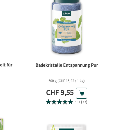
it für
Badekristalle Entspannung Pur
600 g (CHF 15,92 / 1 kg)
is
Aktueller Preis
CHF 9,55
5.0
(27)