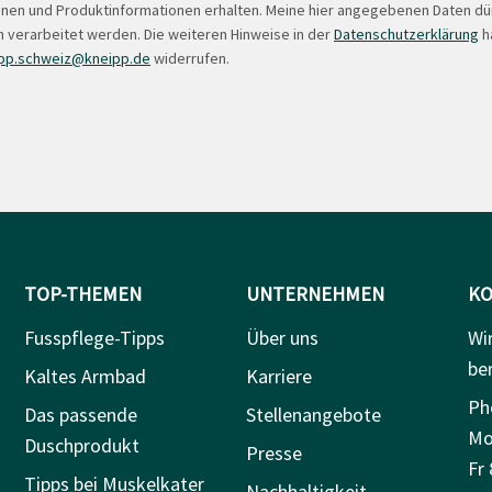
onen und Produktinformationen erhalten. Meine hier angegebenen Daten d
 verarbeitet werden. Die weiteren Hinweise in der
Datenschutzerklärung
ha
pp.schweiz@kneipp.de
widerrufen.
TOP-THEMEN
UNTERNEHMEN
KO
Fusspflege-Tipps
Über uns
Wi
be
Kaltes Armbad
Karriere
Ph
Das passende
Stellenangebote
Mo
Duschprodukt
Presse
Fr 
Tipps bei Muskelkater
Nachhaltigkeit