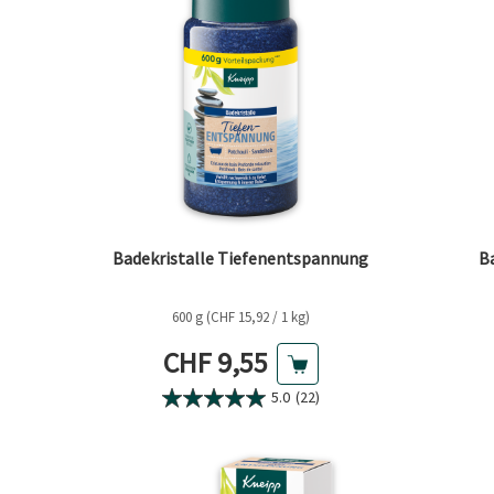
Badekristalle Tiefenentspannung
B
600 g (CHF 15,92 / 1 kg)
Aktueller Preis
CHF 9,55
5.0
(22)