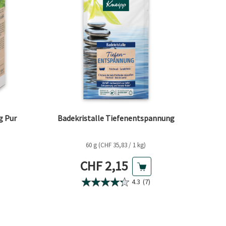
g Pur
Badekristalle Tiefenentspannung
60 g (CHF 35,83 / 1 kg)
is
Aktueller Preis
CHF 2,15
4.3
(7)