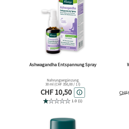
Ashwagandha Entspannung Spray
Nahrungsergänzung
30 ml (CHF 350,00 / 1 l)
Aktueller Preis
CHF 10,50
Vorhe
CHF 
1.0
(1)