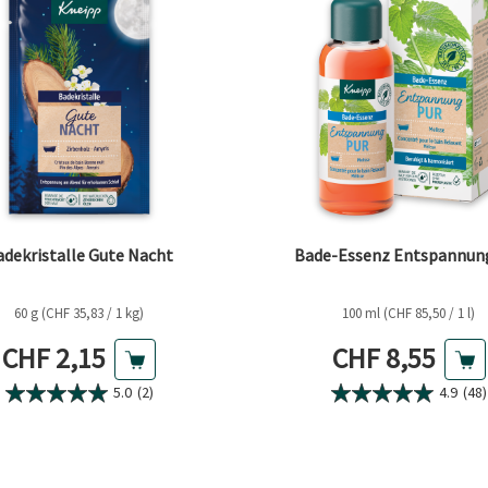
adekristalle Gute Nacht
Bade-Essenz Entspannun
60 g (CHF 35,83 / 1 kg)
100 ml (CHF 85,50 / 1 l)
Aktueller Preis
Aktueller Pre
CHF 2,15
CHF 8,55
5.0
(2)
4.9
(48)