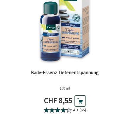
Bade-Essenz Tiefenentspannung
100 ml
Aktueller Preis
CHF 8,55
4.3
(65)