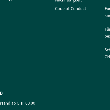
Code of Conduct
Fü
kn
Fü
be
Sc
CH
D
ersand ab CHF 80.00