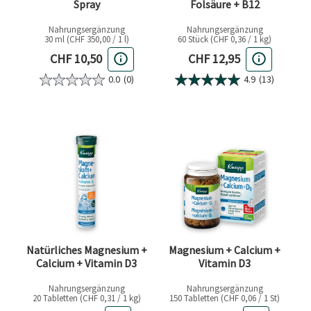
Spray
Folsäure + B12
Nahrungsergänzung
Nahrungsergänzung
30 ml (CHF 350,00 / 1 l)
60 Stück (CHF 0,36 / 1 kg)
Aktueller Preis
Aktueller Preis
CHF 10,50
CHF 12,95
0.0
(0)
4.9
(13)
Natürliches Magnesium +
Magnesium + Calcium +
Calcium + Vitamin D3
Vitamin D3
Nahrungsergänzung
Nahrungsergänzung
20 Tabletten (CHF 0,31 / 1 kg)
150 Tabletten (CHF 0,06 / 1 St)