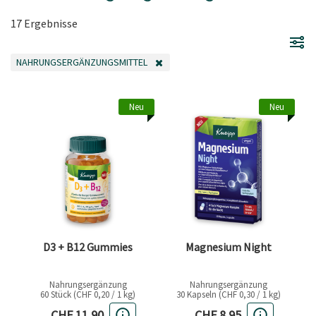
17 Ergebnisse
NAHRUNGSERGÄNZUNGSMITTEL
FILTER ENTFERNEN AKTUELL GEFILTERT NACH KATEGORIE: NAHRUNGSER
Neu
Neu
D3 + B12 Gummies
Magnesium Night
Nahrungsergänzung
Nahrungsergänzung
60 Stück (CHF 0,20 / 1 kg)
30 Kapseln (CHF 0,30 / 1 kg)
Aktueller Preis
Aktueller Preis
CHF 11,90
CHF 8,95