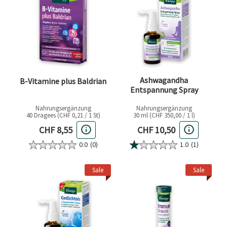
Ashwagandha
B-Vitamine plus Baldrian
Entspannung Spray
Nahrungsergänzung
Nahrungsergänzung
40 Dragees (CHF 0,21 / 1 St)
30 ml (CHF 350,00 / 1 l)
Aktueller Preis
Aktueller Preis
CHF 8,55
CHF 10,50
0.0
(0)
1.0
(1)
Sale
Sale