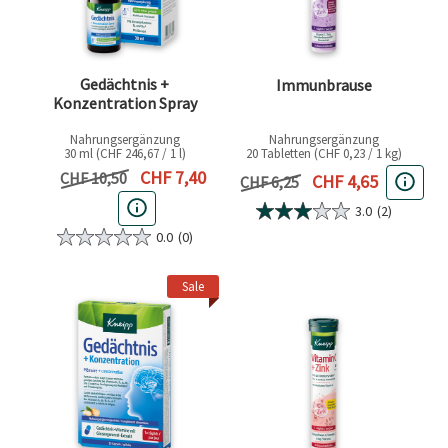
Gedächtnis +
Immunbrause
Konzentration Spray
Nahrungsergänzung
Nahrungsergänzung
30 ml (CHF 246,67 / 1 l)
20 Tabletten (CHF 0,23 / 1 kg)
Aktueller Preis
CHF 7,40
Vorheriger Preis
CHF 10,50
Aktueller Preis
CHF 4,65
Vorheriger Preis
CHF 6,25
3.0
(2)
0.0
(0)
Sale