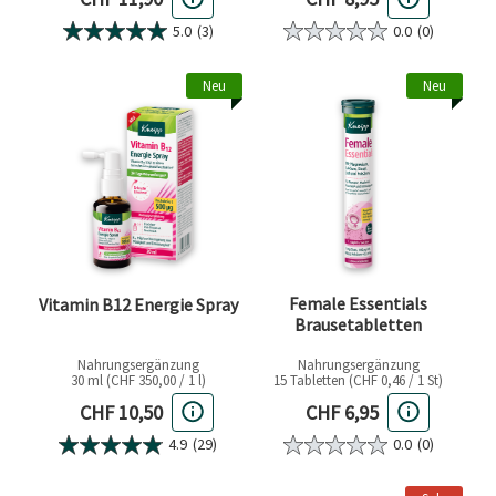
5.0
(3)
0.0
(0)
Neu
Neu
Female Essentials
Vitamin B12 Energie Spray
Brausetabletten
Nahrungsergänzung
Nahrungsergänzung
30 ml (CHF 350,00 / 1 l)
15 Tabletten (CHF 0,46 / 1 St)
Aktueller Preis
Aktueller Preis
CHF 10,50
CHF 6,95
4.9
(29)
0.0
(0)