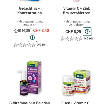
Gedächtnis +
Vitamin C + Zink
Konzentration
Brausetabletten
Nahrungsergänzung
Nahrungsergänzung
30 Kapseln
20 Tabletten
Aktueller Preis
CHF 8,40
Vorheriger Preis
CHF 10,55
Aktueller Preis
CHF 6,25
0.0
(0)
0.0
(0)
B-Vitamine plus Baldrian
Eisen + Vitamin C +