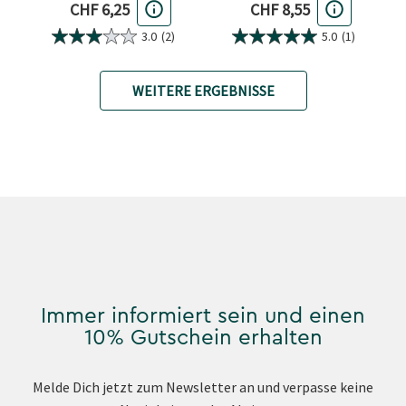
Aktueller Preis
Aktueller Preis
CHF 6,25
CHF 8,55
3.0
(2)
5.0
(1)
WEITERE ERGEBNISSE
Immer informiert sein und einen
10% Gutschein erhalten
Melde Dich jetzt zum Newsletter an und verpasse keine