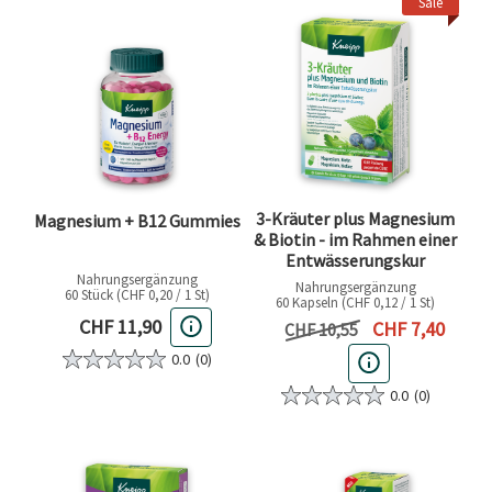
Sale
3-Kräuter plus Magnesium
Magnesium + B12 Gummies
& Biotin - im Rahmen einer
Entwässerungskur
Nahrungsergänzung
Nahrungsergänzung
60 Stück (CHF 0,20 / 1 St)
60 Kapseln (CHF 0,12 / 1 St)
Aktueller Preis
CHF 11,90
Aktueller Preis
CHF 7,40
Vorheriger Preis
CHF 10,55
0.0
(0)
0.0
(0)