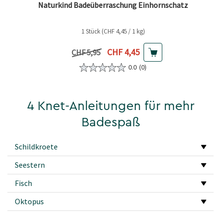
Naturkind Badeüberraschung Einhornschatz
1 Stück (CHF 4,45 / 1 kg)
Aktueller Preis
CHF 4,45
Vorheriger Preis
CHF 5,95
0.0
(0)
4 Knet-Anleitungen für mehr
Badespaß
Schildkroete
Seestern
Fisch
Oktopus