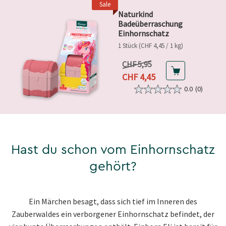
Sale
Naturkind
Badeüberraschung
Einhornschatz
1 Stück (CHF 4,45 / 1 kg)
Vorheriger Preis
CHF 5,95
Aktueller Preis
CHF 4,45
0.0
(0)
Hast du schon vom Einhornschatz
gehört?
Ein Märchen besagt, dass sich tief im Inneren des
Zauberwaldes ein verborgener Einhornschatz befindet, der