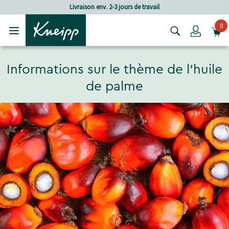
Passer au contenu principal
Passer au contenu du pied de page
Frais de port à partir de CHF 80.‒
0
Login
Informations sur le thème de l'huile
de palme