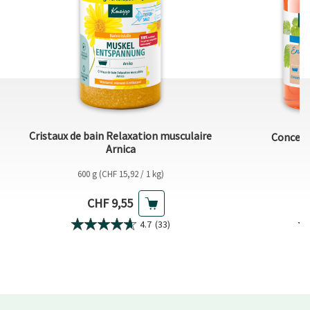
Cristaux de bain Relaxation musculaire
Concent
Arnica
600 g (CHF 15,92 / 1 kg)
1
Prix actuel
CHF 9,55
4.7
(33)