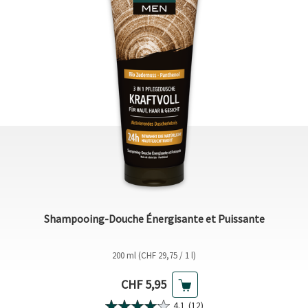
Shampooing-Douche Énergisante et Puissante
200 ml (CHF 29,75 / 1 l)
Prix actuel
CHF 5,95
4.1
(12)