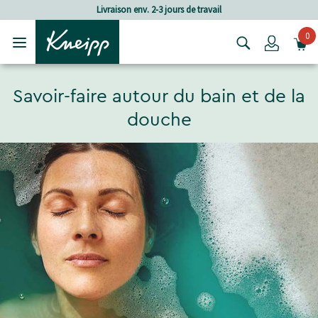
Passer au contenu principal
Passer au contenu du pied de page
Frais de port à partir de CHF 80.‒
0
Login
Savoir-faire autour du bain et de la
douche