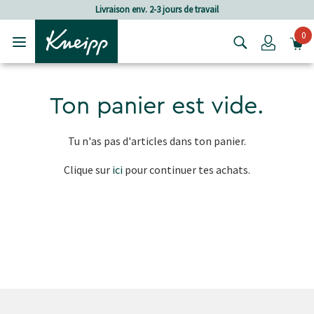
Passer au contenu principal
Passer au contenu du pied de page
Livraison env. 2-3 jours de travail
0
Login
Passer à la navigation de la caisse
Ton panier est vide.
Tu n'as pas d'articles dans ton panier.
Clique sur
ici
pour continuer tes achats.