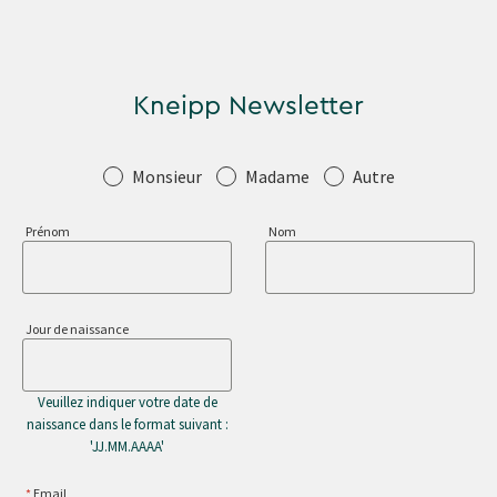
Kneipp Newsletter
Salutation
Monsieur
Madame
Autre
Prénom
Nom
Jour de naissance
Veuillez indiquer votre date de
naissance dans le format suivant :
'JJ.MM.AAAA'
Email