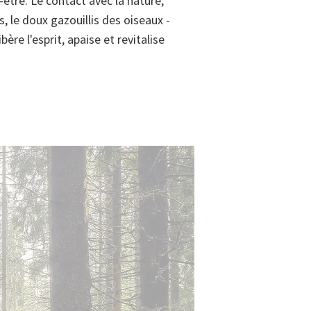
n-être. Le contact avec la nature,
s, le doux gazouillis des oiseaux -
ère l'esprit, apaise et revitalise