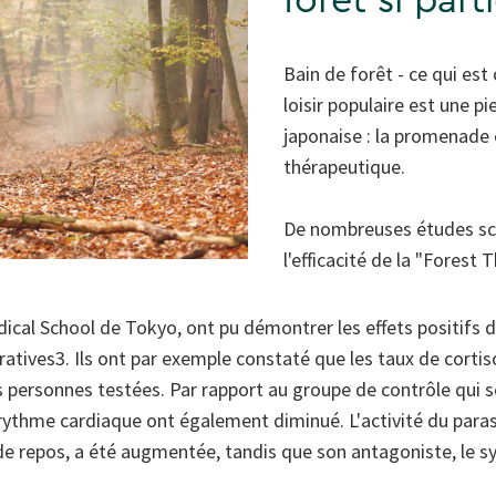
forêt si part
Bain de forêt - ce qui e
loisir populaire est une p
japonaise : la promenad
thérapeutique.
De nombreuses études sci
l'efficacité de la "Forest 
dical School de Tokyo, ont pu démontrer les effets positifs 
tives3. Ils ont par exemple constaté que les taux de cortiso
 personnes testées. Par rapport au groupe de contrôle qui se
le rythme cardiaque ont également diminué. L'activité du par
e repos, a été augmentée, tandis que son antagoniste, le s