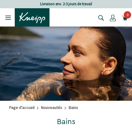
Passer au contenu principal
Passer au contenu du pied de page
Livraison env. 2-3 jours de travail
0
Login
Page d'accueil
Nouveautés
Bains
Bains