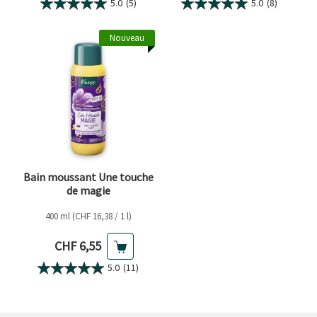
5.0
(5)
5.0
(8)
Nouveau
Bain moussant Une touche
de magie
400 ml (CHF 16,38 / 1 l)
Prix actuel
CHF 6,55
5.0
(11)