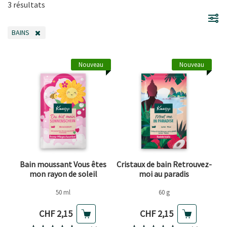
3 résultats
BAINS
SUPPRIMER LE FILTRE ACTUELLEMENT FILTRÉ PAR CATÉGORIE : BAINS
Nouveau
Nouveau
Bain moussant Vous êtes
Cristaux de bain Retrouvez-
mon rayon de soleil
moi au paradis
50 ml
60 g
Prix actuel
Prix actuel
CHF 2,15
CHF 2,15