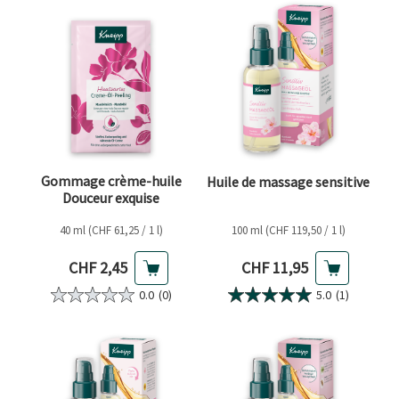
Gommage crème-huile
Huile de massage sensitive
Douceur exquise
40 ml (CHF 61,25 / 1 l)
100 ml (CHF 119,50 / 1 l)
Prix actuel
Prix actuel
CHF 2,45
CHF 11,95
0.0
(0)
5.0
(1)