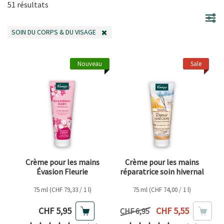
51 résultats
SOIN DU CORPS & DU VISAGE
SUPPRIMER LE FILTRE ACTUELLEMENT FILTRÉ PAR CATÉGORIE : SOIN DU C
Nouveau
Sale
Crème pour les mains
Crème pour les mains
Évasion Fleurie
réparatrice soin hivernal
75 ml (CHF 79,33 / 1 l)
75 ml (CHF 74,00 / 1 l)
Prix actuel
Prix actuel
CHF 5,95
CHF 5,55
Prix précédent
CHF 6,95