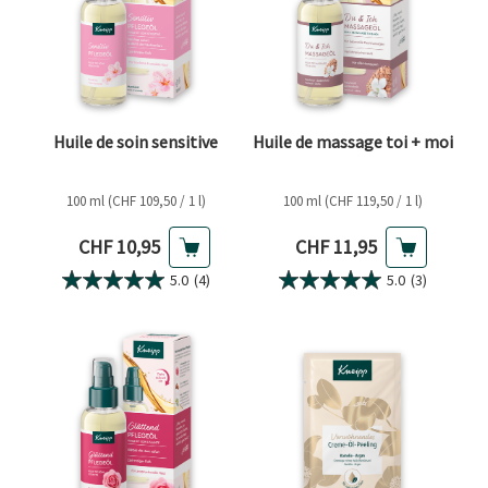
Huile de soin sensitive
Huile de massage toi + moi
100 ml (CHF 109,50 / 1 l)
100 ml (CHF 119,50 / 1 l)
Prix actuel
Prix actuel
CHF 10,95
CHF 11,95
5.0
(4)
5.0
(3)