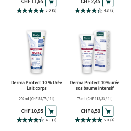
Prix actuel
Prix actuel
CHF 11,95
CHF 2,45
5.0
(9)
4.3
(3)
Derma Protect 10 % Urée
Derma Protect 10% urée
Lait corps
sos baume intensif
200 ml (CHF 54,75 / 1 l)
75 ml (CHF 113,33 / 1 l)
Prix actuel
Prix actuel
CHF 10,95
CHF 8,50
4.3
(3)
5.0
(4)