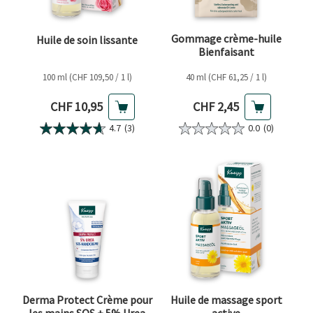
Gommage crème-huile
Huile de soin lissante
Bienfaisant
100 ml (CHF 109,50 / 1 l)
40 ml (CHF 61,25 / 1 l)
Prix actuel
Prix actuel
CHF 10,95
CHF 2,45
4.7
(3)
0.0
(0)
Derma Protect Crème pour
Huile de massage sport