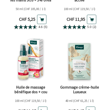
les mains SOS + 5% Urea
active
50 ml (CHF 105,00 / 1 l)
100 ml (CHF 119,50 / 1 l)
Prix actuel
Prix actuel
CHF 5,25
CHF 11,95
4.6
(5)
5.0
(2)
Huile de massage
Gommage crème-huile
bénéfique dos + cou
Luxueux
100 ml (CHF 119,50 / 1 l)
40 ml (CHF 61,25 / 1 l)