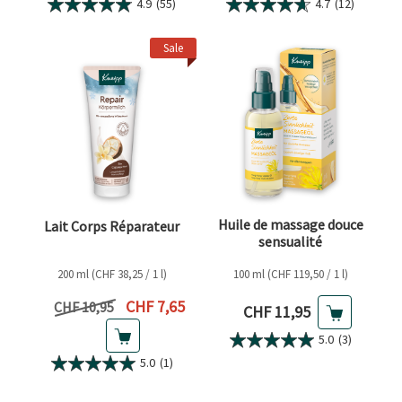
4.9
(55)
4.7
(12)
Sale
Huile de massage douce
Lait Corps Réparateur
sensualité
200 ml (CHF 38,25 / 1 l)
100 ml (CHF 119,50 / 1 l)
Prix actuel
CHF 7,65
Prix précédent
CHF 10,95
Prix actuel
CHF 11,95
5.0
(3)
5.0
(1)