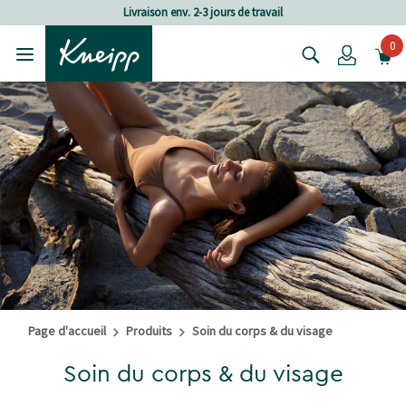
Passer au contenu principal
Passer au contenu du pied de page
Frais de port à partir de CHF 80.‒
0
Login
Page d'accueil
Produits
Soin du corps & du visage
Soin du corps & du visage