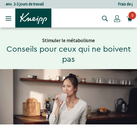
Passer au contenu principal
Passer au contenu du pied de page
Frais de port à partir de CHF 80.‒
0
Login
Stimuler le métabolisme
Conseils pour ceux qui ne boivent
pas