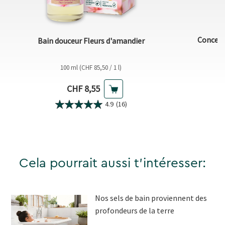
Concent
Bain douceur Fleurs d'amandier
100 ml (CHF 85,50 / 1 l)
Prix actuel
CHF 8,55
4.9
(16)
Cela pourrait aussi t'intéresser:
Nos sels de bain proviennent des
profondeurs de la terre