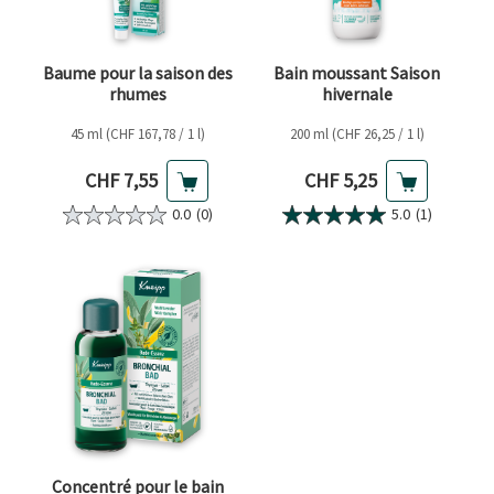
Baume pour la saison des
Bain moussant Saison
rhumes
hivernale
45 ml (CHF 167,78 / 1 l)
200 ml (CHF 26,25 / 1 l)
Prix actuel
Prix actuel
CHF 7,55
CHF 5,25
0.0
(0)
5.0
(1)
Concentré pour le bain