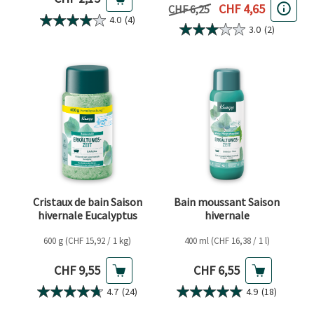
Prix actuel
CHF 4,65
Prix précédent
CHF 6,25
4.0
(4)
3.0
(2)
Cristaux de bain Saison
Bain moussant Saison
hivernale Eucalyptus
hivernale
600 g (CHF 15,92 / 1 kg)
400 ml (CHF 16,38 / 1 l)
Prix actuel
Prix actuel
CHF 9,55
CHF 6,55
4.7
(24)
4.9
(18)