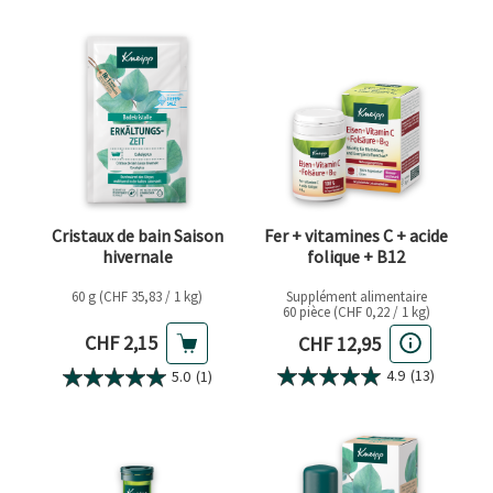
Cristaux de bain Saison
Fer + vitamines C + acide
hivernale
folique + B12
60 g (CHF 35,83 / 1 kg)
Supplément alimentaire
60 pièce (CHF 0,22 / 1 kg)
Prix actuel
Prix actuel
CHF 2,15
CHF 12,95
4.9
(13)
5.0
(1)