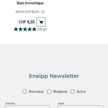
Bain bronchique
100 ml (CHF 85,50 / 1 l)
Prix actuel
CHF 8,55
5.0
(1)
Kneipp Newsletter
Salutation
Monsieur
Madame
Autre
Prénom
Nom