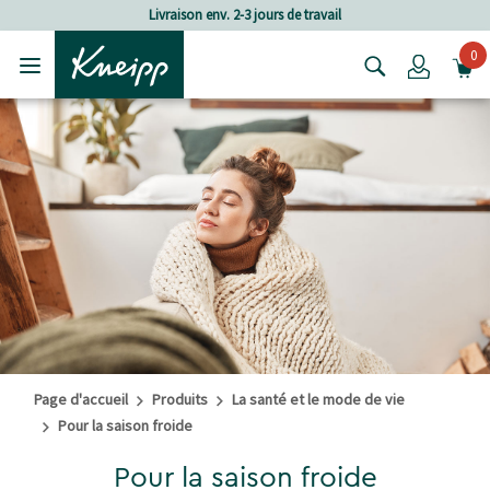
Passer au contenu principal
Passer au contenu du pied de page
Livraison env. 2-3 jours de travail
F
0
Login
Page d'accueil
Produits
La santé et le mode de vie
Pour la saison froide
Pour la saison froide