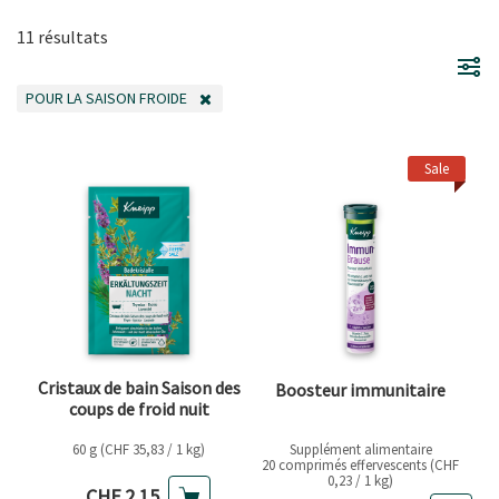
11 résultats
POUR LA SAISON FROIDE
SUPPRIMER LE FILTRE ACTUELLEMENT FILTRÉ PAR CATÉGORIE : POUR LA S
Sale
Cristaux de bain Saison des
Boosteur immunitaire
coups de froid nuit
60 g (CHF 35,83 / 1 kg)
Supplément alimentaire
20 comprimés effervescents (CHF
0,23 / 1 kg)
Prix actuel
CHF 2,15