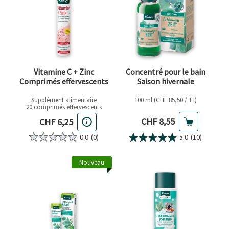
Vitamine C + Zinc
Concentré pour le bain
Comprimés effervescents
Saison hivernale
Supplément alimentaire
100 ml (CHF 85,50 / 1 l)
20 comprimés effervescents
Prix actuel
Prix actuel
CHF 8,55
CHF 6,25
0.0
(0)
5.0
(10)
Nouveau