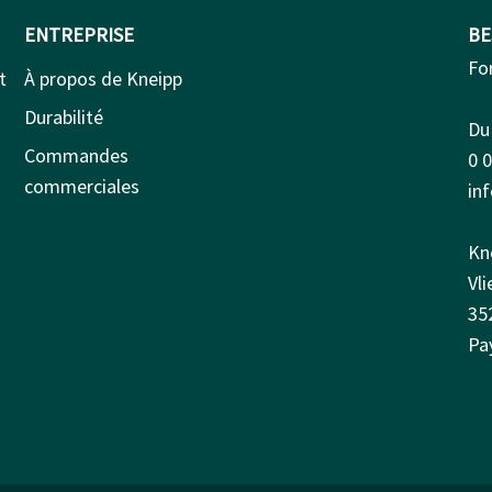
ENTREPRISE
BE
Fo
t
À propos de Kneipp
Durabilité
Du 
Commandes
0 
commerciales
in
Kn
Vl
35
Pa