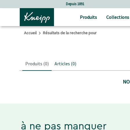
Sauter au contenu principal
Sauter au contenu du pied de page
Depuis 1891
Produits
Collections
Accueil
Résultats de la recherche pour
Produits
(0)
Articles
(0)
NO
à ne pas manquer