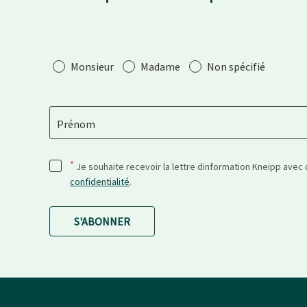
Salutation
Monsieur
Madame
Non spécifié
Prénom
*
Je souhaite recevoir la lettre dinformation Kneipp avec
confidentialité
.
S'ABONNER