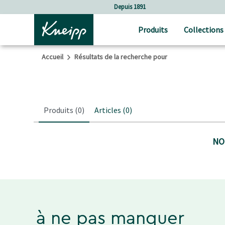
Sauter au contenu principal
Sauter au contenu du pied de page
Depuis 1891
Produits
Collections
Accueil
Résultats de la recherche pour
Produits
(0)
Articles
(0)
NO
à ne pas manquer