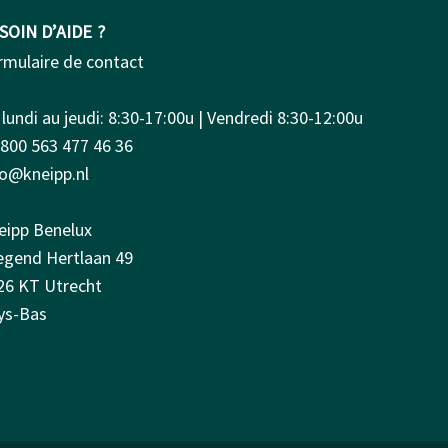
SOIN D’AIDE ?
rmulaire de contact
lundi au jeudi: 8:30-17:00u | Vendredi 8:30-12:00u
0800 563 477 46 36
fo@kneipp.nl
eipp Benelux
iegend Hertlaan 49
26 KT Utrecht
ys-Bas