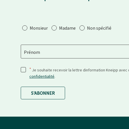
Salutation
Monsieur
Madame
Non spécifié
Prénom
*
Je souhaite recevoir la lettre dinformation Kneipp avec
confidentialité
.
S'ABONNER