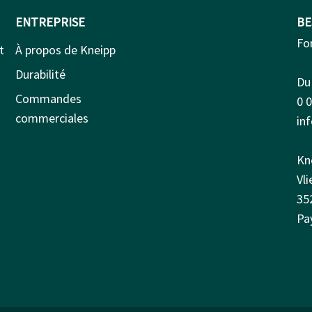
ENTREPRISE
BE
Fo
t
À propos de Kneipp
Durabilité
Du 
Commandes
0 
commerciales
in
Kn
Vl
35
Pa