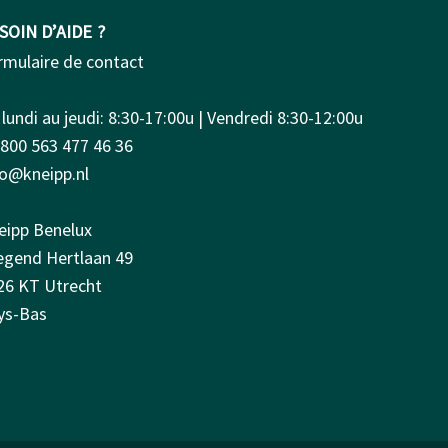
SOIN D’AIDE ?
rmulaire de contact
lundi au jeudi: 8:30-17:00u | Vendredi 8:30-12:00u
0800 563 477 46 36
fo@kneipp.nl
eipp Benelux
iegend Hertlaan 49
26 KT Utrecht
ys-Bas