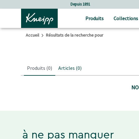
Sauter au contenu principal
Sauter au contenu du pied de page
Depuis 1891
Produits
Collections
Accueil
Résultats de la recherche pour
Produits
(0)
Articles
(0)
NO
à ne pas manquer