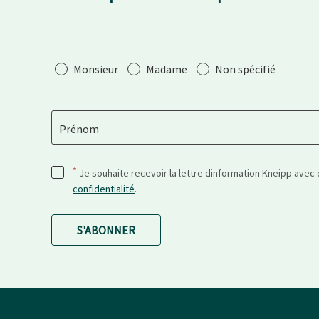
Salutation
Monsieur
Madame
Non spécifié
Prénom
*
Je souhaite recevoir la lettre dinformation Kneipp avec
confidentialité
.
S'ABONNER