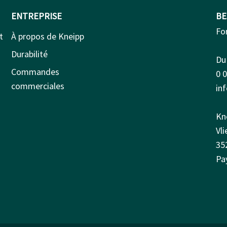
ENTREPRISE
BE
Fo
t
À propos de Kneipp
Durabilité
Du 
Commandes
0 
commerciales
in
Kn
Vl
35
Pa