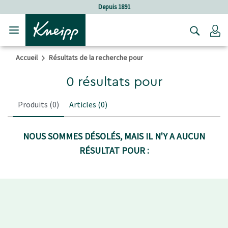
Sauter au contenu principal
Sauter au contenu du pied de page
Depuis 1891
C
Accueil
Résultats de la recherche pour
0 résultats pour
Produits
(0)
Articles
(0)
NOUS SOMMES DÉSOLÉS, MAIS IL N'Y A AUCUN
RÉSULTAT POUR :