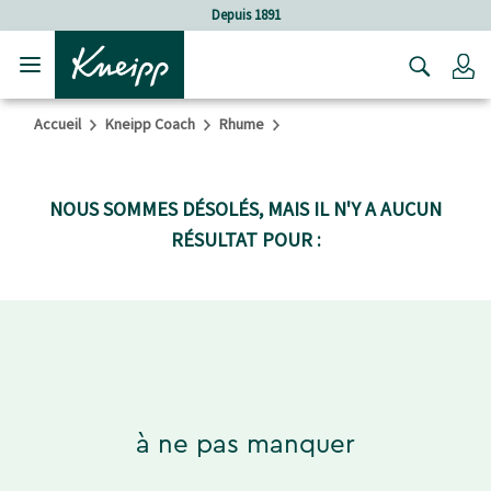
Sauter au contenu principal
Sauter au contenu du pied de page
Depuis 1891
C
Accueil
Kneipp Coach
Rhume
NOUS SOMMES DÉSOLÉS, MAIS IL N'Y A AUCUN
RÉSULTAT POUR :
à ne pas manquer