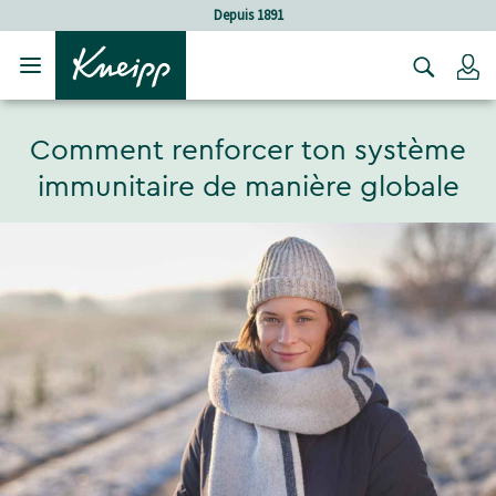
Sauter au contenu principal
Sauter au contenu du pied de page
Soins holistiques
C
Comment renforcer ton système
immunitaire de manière globale