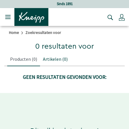
Verder gaan naar hoofdinhoud.
Verder gaan naar de footer
Sinds 1891
Lo
Home
Zoekresultaten voor
0 resultaten voor
Producten
(0)
Artikelen
(0)
GEEN RESULTATEN GEVONDEN VOOR: