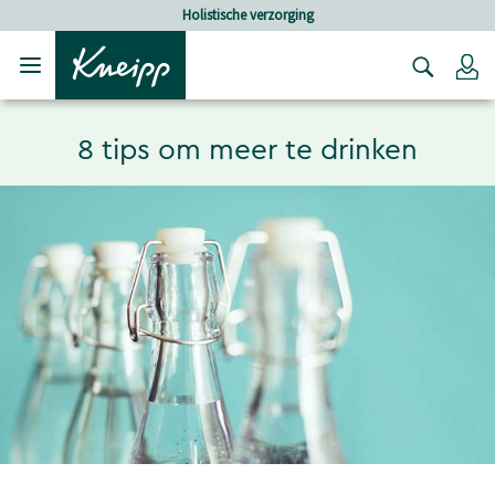
Verder gaan naar hoofdinhoud.
Verder gaan naar de footer
Holistische verzorging
Lo
8 tips om meer te drinken