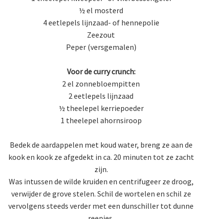
½ el mosterd
4 eetlepels lijnzaad- of hennepolie
Zeezout
Peper (versgemalen)
Voor de curry crunch:
2 el zonnebloempitten
2 eetlepels lijnzaad
½ theelepel kerriepoeder
1 theelepel ahornsiroop
Bedek de aardappelen met koud water, breng ze aan de
kook en kook ze afgedekt in ca. 20 minuten tot ze zacht
zijn.
Was intussen de wilde kruiden en centrifugeer ze droog,
verwijder de grove stelen. Schil de wortelen en schil ze
vervolgens steeds verder met een dunschiller tot dunne
reepjes.