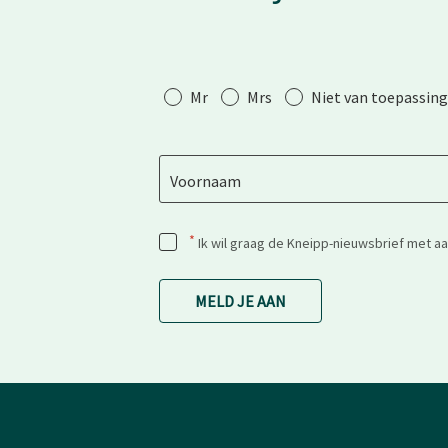
Aanhef
Mr
Mrs
Niet van toepassing
Voornaam
*
Ik wil graag de Kneipp-nieuwsbrief met a
MELD JE AAN