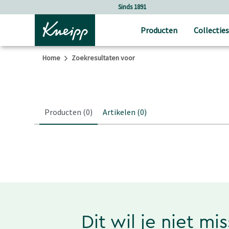
Verder gaan naar hoofdinhoud.
Verder gaan naar de footer
Sinds 1891
Producten
Collecties
Home
Zoekresultaten voor
Producten
(0)
Artikelen
(0)
Dit wil je niet mi