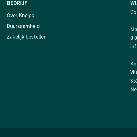
BEDRIJF
WI
Co
Over Kneipp
Duurzaamheid
Ma-
Zakelijk bestellen
0 
in
Kn
Vl
35
Ne