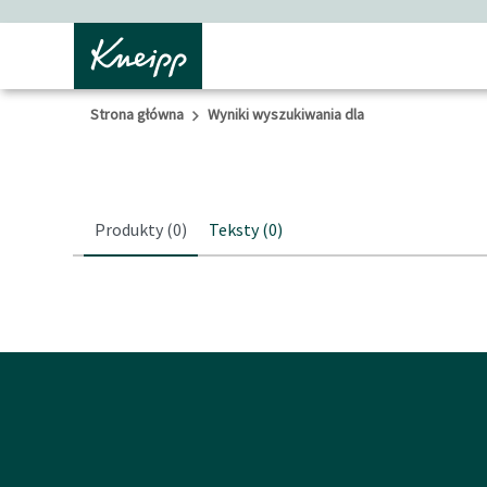
Przejdź do głównego menu
Przejdź do stopki
Strona główna
Wyniki wyszukiwania dla
Produkty
(0)
Teksty
(0)