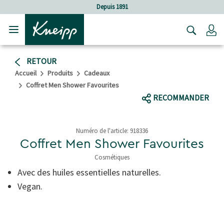
Sauter au contenu principal
Sauter au contenu du pied de page
Depuis 1891
C
RETOUR
Accueil
Produits
Cadeaux
Coffret Men Shower Favourites
RECOMMANDER
Numéro de l'article:
918336
Coffret Men Shower Favourites
Cosmétiques
3,9 de 5 étoiles
Avec des huiles essentielles naturelles.
Vegan.