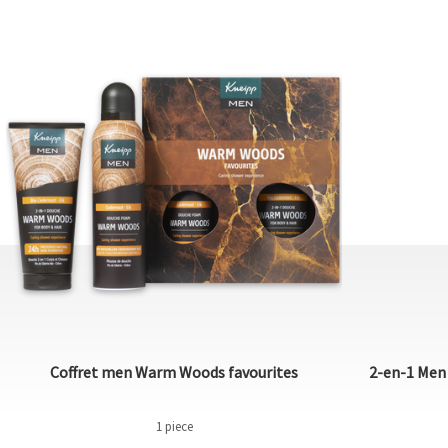
Coffret men Warm Woods favourites
2-en-1 Men
1 piece