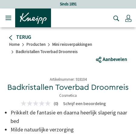
Verder gaan naar hoofdinhoud.
Verder gaan naar de footer
Sinds 1891
Lo
TERUG
Home
Producten
Mini reisverpakkingen
Badkristallen Toverbad Droomreis
Aanbevelen
Artikelnummer:
918104
Badkristallen Toverbad Droomreis
Cosmetica
5 van 5 sterren
(0)
Schrijf een beoordeling
Geen
scorewaarde
Prikkelt de fantasie en daarna heerlijk slaperig naar
Dezelfde
paginalink.
bed
Milde natuurlijke verzorging