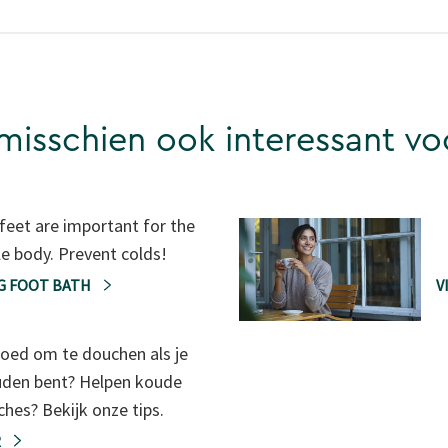
 misschien ook interessant vo
feet are important for the
e body. Prevent colds!
NG FOOT BATH
V
goed om te douchen als je
uden bent? Helpen koude
hes? Bekijk onze tips.
R