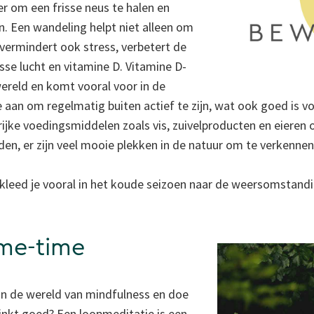
r om een frisse neus te halen en
. Een wandeling helpt niet alleen om
vermindert ook stress, verbetert de
sse lucht en vitamine D. Vitamine D-
 wereld en komt vooral voor in de
an om regelmatig buiten actief te zijn, wat ook goed is vo
ijke voedingsmiddelen zoals vis, zuivelproducten en eieren o
den, er zijn veel mooie plekken in de natuur om te verkennen
kleed je vooral in het koude seizoen naar de weersomstand
 me-time
 in de wereld van mindfulness en doe
klinkt goed? Een loopmeditatie is een