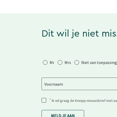
Dit wil je niet mi
Aanhef
Mr
Mrs
Niet van toepassing
Voornaam
*
Ik wil graag de Kneipp-nieuwsbrief met a
MELD JE AAN