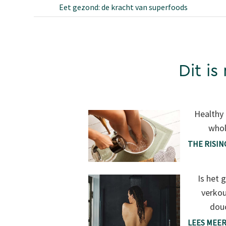
Eet gezond: de kracht van superfoods
Dit is
Healthy 
whol
THE RISI
Is het 
verko
douc
LEES MEE