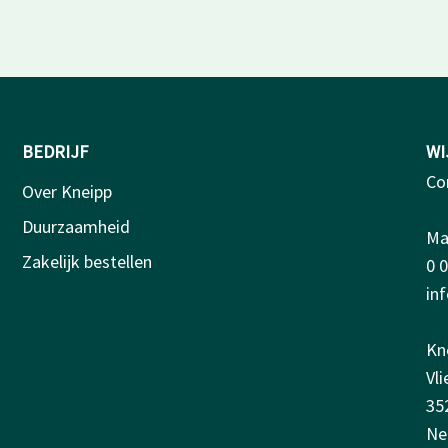
BEDRIJF
WI
Co
Over Kneipp
Duurzaamheid
Ma-
Zakelijk bestellen
0 
in
Kn
Vl
35
Ne