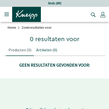
Verder gaan naar hoofdinhoud.
Verder gaan naar de footer
Sinds 1891
Lo
Home
Zoekresultaten voor
0 resultaten voor
Producten
(0)
Artikelen
(0)
GEEN RESULTATEN GEVONDEN VOOR: