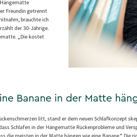
e Hängematte
er Freundin getrennt
itnahm, brauchte ich
rzählt der 30-Jährige.
matte. „Die kostet
eine Banane in der Matte hän
Rückenschmerzen litt, stand er dem neuen Schlafkonzept ske
, dass Schlafen in der Hängematte Rückenprobleme und Vers
ass die meisten in der Matte hängen wie eine Banane.“ Die ri