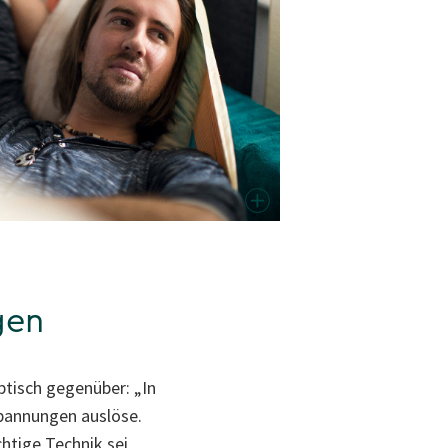
gen
ptisch gegenüber: „In
pannungen auslöse.
chtige Technik sei