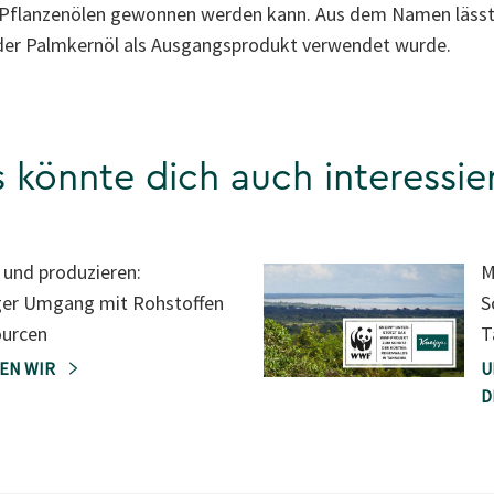
n Pflanzenölen gewonnen werden kann. Aus dem Namen lässt s
oder Palmkernöl als Ausgangsprodukt verwendet wurde.
 könnte dich auch interessie
 und produzieren:
M
ger Umgang mit Rohstoffen
S
ourcen
T
TEN WIR
U
D