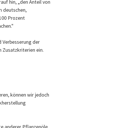
rauf hin, „den Anteil von
m deutschen,
 100 Prozent
achen."
nd Verbesserung der
Zusatzkriterien ein.
eren, können wir jedoch
ikherstellung
e anderer Pflanzenöle