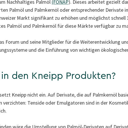
rum Nachhaltiges Palmöl
(FONAP
). Dieses arbeitet gezielt da
erten Palmöl und Palmkernöl oder entsprechender Derivate i
hweizer Markt signifikant zu erhöhen und möglichst schnell
ertes Palmöl und Palmkernöl für diese Märkte verfügbar zu m
das Forum und seine Mitglieder für die Weiterentwicklung u
ungssysteme und die Einführung von wichtigen ökologischen 
 in den Kneipp Produkten?
etzt Kneipp nicht ein. Auf Derivate, die auf Palmkernöl basi
llen verzichten: Tenside oder Emulgatoren sind in der Kosmet
ich.
nden wäre die Umstellung von Palmöl-Derivaten auf Derivat