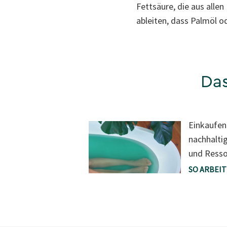
Fettsäure, die aus alle
ableiten, dass Palmöl 
Das
Einkaufen
nachhalti
und Ress
SO ARBEI