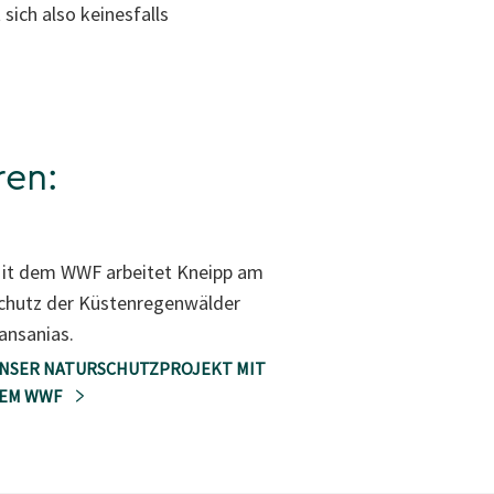
ich also keinesfalls
ren:
it dem WWF arbeitet Kneipp am
chutz der Küstenregenwälder
ansanias.
NSER NATURSCHUTZPROJEKT MIT
EM WWF