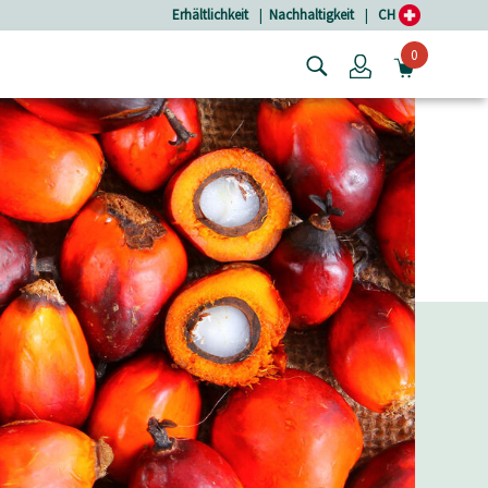
Erhältlichkeit
|
Nachhaltigkeit
|
CH
0
Login
MINIW