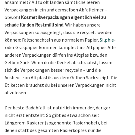
ansammelt? Allzu oft landen sämtliche leeren
Verpackungen in ein und demselben Abfalleimer –
obwohl
Kosmetikverpackungen eigentlich viel zu
schade für den Restmüll sind.
Wir haben unsere
Verpackungen so ausgelegt, dass sie recycelt werden
können: Faltschachteln aus normalem Papier,
Silphie
-
oder Graspapier kommen komplett ins Altpapier. Alle
anderen Verpackungen dürfen ins Altglas bzw. den
Gelben Sack. Wenn du die Deckel abschraubst, lassen
sich die Verpackungen besser recyceln – und die
Ausbeute an Altplastik aus dem Gelben Sack steigt. Die
Etiketten brauchst du bei unseren Verpackungen nicht
abzulösen.
Der beste Badabfall ist natürlich immer der, der gar
nicht erst entsteht: So gibt es etwa schon seit
Längerem Rasierer (sogenannte Rasierhobel), bei
denen statt des gesamten Rasierkopfes nur die